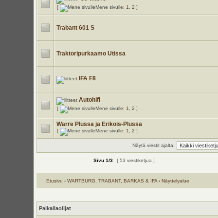
[
Mene sivulle:
1
,
2
]
Trabant 601 S
Traktoripurkaamo Utissa
IFA F8
Autohifi
[
Mene sivulle:
1
,
2
]
Warre Plussa ja Erikois-Plussa
[
Mene sivulle:
1
,
2
]
Näytä viestit ajalta:
Sivu
1
/
3
[ 53 viestiketjua ]
Etusivu
‹
WARTBURG, TRABANT, BARKAS & IFA
‹
Näyttelyalue
Paikallaolijat