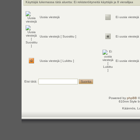
Käyttäjiä lukemassa tätä aluetta: Ei rekisteröityneitä käyttäjiä ja 8 vierailijaa
Uusia viestejä
Ei uusia viestejä
Uusia viestejä [ Suosittu ]
Ei uusia viestejä 
Uusia viestejä [ Lukittu ]
Ei uusia viestejä 
Etsi tätä:
Powered by
phpBB
©
610nm Style by
Käännös, Lu