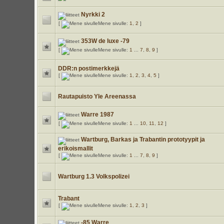
Nyrkki 2
[
Mene sivulle:
1
,
2
]
353W de luxe -79
[
Mene sivulle:
1
...
7
,
8
,
9
]
DDR:n postimerkkejä
[
Mene sivulle:
1
,
2
,
3
,
4
,
5
]
Rautapuisto Yle Areenassa
Warre 1987
[
Mene sivulle:
1
...
10
,
11
,
12
]
Wartburg, Barkas ja Trabantin prototyypit ja
erikoismallit
[
Mene sivulle:
1
...
7
,
8
,
9
]
Wartburg 1.3 Volkspolizei
Trabant
[
Mene sivulle:
1
,
2
,
3
]
-85 Warre