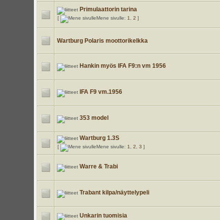
Primulaattorin tarina
[
Mene sivulle:
1
,
2
]
Wartburg Polaris moottorikelkka
Hankin myös IFA F9:n vm 1956
IFA F9 vm.1956
353 model
Wartburg 1.3S
[
Mene sivulle:
1
,
2
,
3
]
Warre & Trabi
Trabant kilpa/näyttelypeli
Unkarin tuomisia