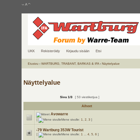
UKK
Rekisteröidy
Kirjaudu sisään
Etsi
Etusivu
‹
WARTBURG, TRABANT, BARKAS & IFA
‹
Näyttelyalue
Näyttelyalue
Sivu
1
/
3
[ 53 viestiketjua ]
Aiheet
Avowarre
[
Mene sivulle:
1
,
2
,
3
]
-79 Wartburg 353W Tourist
[
Mene sivulle:
1
...
4
,
5
,
6
]