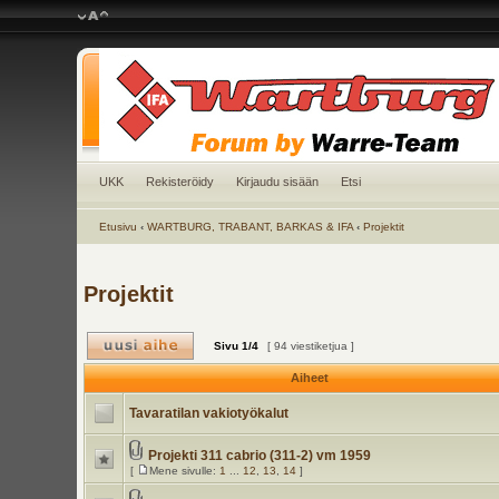
UKK
Rekisteröidy
Kirjaudu sisään
Etsi
Etusivu
‹
WARTBURG, TRABANT, BARKAS & IFA
‹
Projektit
Projektit
Sivu
1
/
4
[ 94 viestiketjua ]
Aiheet
Tavaratilan vakiotyökalut
Projekti 311 cabrio (311-2) vm 1959
[
Mene sivulle:
1
...
12
,
13
,
14
]