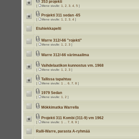
353 projekti
[
Mene sivulle:
1
,
2
,
3
,
4
,
5
]
Projekti 311 sedan -65
[
Mene sivulle:
1
,
2
,
3
,
4
]
Etuhiekkapelti
Warre 312/-66 "rojekti"
[
Mene sivulle:
1
,
2
,
3
]
Warre 312/-66 värimaailma
Vaihdelaatikon kunnostus vm. 1968
[
Mene sivulle:
1
,
2
,
3
]
Tallissa tapahtuu
[
Mene sivulle:
1
...
6
,
7
,
8
]
1979 Sedan
[
Mene sivulle:
1
,
2
]
Mökkimatka Warrella
Projekti 311 Kombi (311-9) vm 1962
[
Mene sivulle:
1
...
7
,
8
,
9
]
Ralli-Warre, parasta A-ryhmää