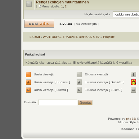
Rengaskokojen muuntaminen
[
Mene sivulle:
1
,
2
]
Näytä viestit ajalta:
Sivu
1
/
4
[ 94 viestiketjua ]
Etusivu
‹
WARTBURG, TRABANT, BARKAS & IFA
‹
Projektit
Paikallaolijat
Käyttäjiä lukemassa tätä aluetta: Ei rekisteröityneitä käyttäjiä ja 6 vierailijaa
Uusia viestejä
Ei uusia viestejä
Uusia viestejä [ Suosittu ]
Ei uusia viestejä [ Suosittu ]
Uusia viestejä [ Lukittu ]
Ei uusia viestejä [ Lukittu ]
Etsi tätä:
Powered by
phpBB
©
610nm Style by
Käännös, Lu