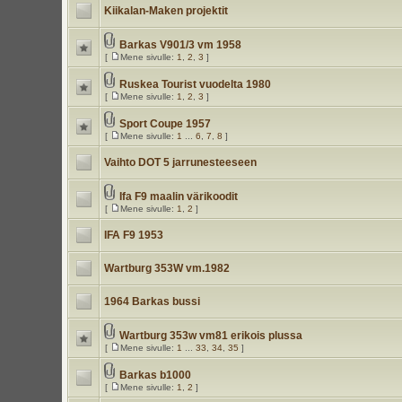
Kiikalan-Maken projektit
Barkas V901/3 vm 1958
[
Mene sivulle:
1
,
2
,
3
]
Ruskea Tourist vuodelta 1980
[
Mene sivulle:
1
,
2
,
3
]
Sport Coupe 1957
[
Mene sivulle:
1
...
6
,
7
,
8
]
Vaihto DOT 5 jarrunesteeseen
Ifa F9 maalin värikoodit
[
Mene sivulle:
1
,
2
]
IFA F9 1953
Wartburg 353W vm.1982
1964 Barkas bussi
Wartburg 353w vm81 erikois plussa
[
Mene sivulle:
1
...
33
,
34
,
35
]
Barkas b1000
[
Mene sivulle:
1
,
2
]