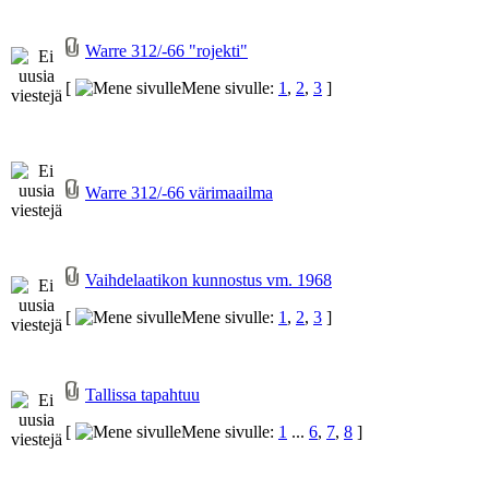
Warre 312/-66 "rojekti"
[
Mene sivulle:
1
,
2
,
3
]
Warre 312/-66 värimaailma
Vaihdelaatikon kunnostus vm. 1968
[
Mene sivulle:
1
,
2
,
3
]
Tallissa tapahtuu
[
Mene sivulle:
1
...
6
,
7
,
8
]