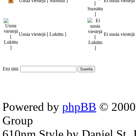
Uusia viestejä [ Suosittu ]
Ei uusia viestejä 
Uusia viestejä [ Lukittu ]
Ei uusia viestejä 
Etsi tätä:
Powered by
phpBB
© 2000,
Group
610nm Style by Daniel St. 