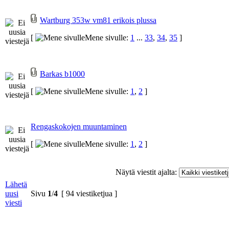
Wartburg 353w vm81 erikois plussa
[
Mene sivulle:
1
...
33
,
34
,
35
]
Barkas b1000
[
Mene sivulle:
1
,
2
]
Rengaskokojen muuntaminen
[
Mene sivulle:
1
,
2
]
Näytä viestit ajalta:
Lähetä
uusi
Sivu
1
/
4
[ 94 viestiketjua ]
viesti