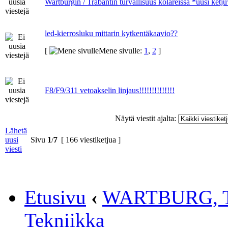
Wartburgin / Trabantin turvallisuus kolareissa *uusi ketju
led-kierrosluku mittarin kytkentäkaavio??
[
Mene sivulle:
1
,
2
]
F8/F9/311 vetoakselin linjaus!!!!!!!!!!!!!!
Näytä viestit ajalta:
Lähetä
uusi
Sivu
1
/
7
[ 166 viestiketjua ]
viesti
Etusivu
‹
WARTBURG, 
Tekniikka