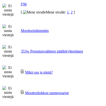
F96
[
Mene sivulle:
1
,
2
]
Moottorinlämmitin
353w Peruutusvaihteen päällekytkeminen
Mikä osa ja mistä?
Moottorilohkon numerosarjat