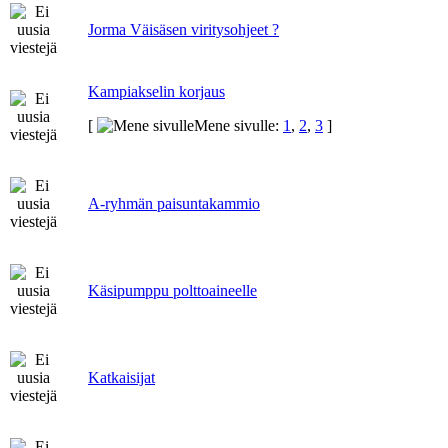
Jorma Väisäsen viritysohjeet ?
Kampiakselin korjaus
[
Mene sivulle:
1
,
2
,
3
]
A-ryhmän paisuntakammio
Käsipumppu polttoaineelle
Katkaisijat