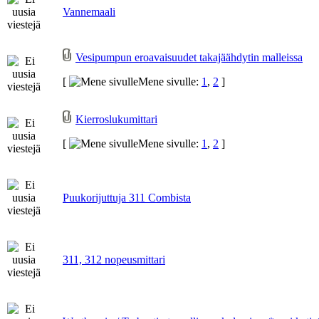
Vannemaali
Vesipumpun eroavaisuudet takajäähdytin malleissa
[
Mene sivulle:
1
,
2
]
Kierroslukumittari
[
Mene sivulle:
1
,
2
]
Puukorijuttuja 311 Combista
311, 312 nopeusmittari