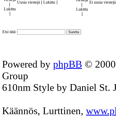
Uusia viestejä [ Lukittu ]
Ei uusia viestejä
Etsi tätä:
Powered by
phpBB
© 2000,
Group
610nm Style by Daniel St. 
Käännös, Lurttinen,
www.p