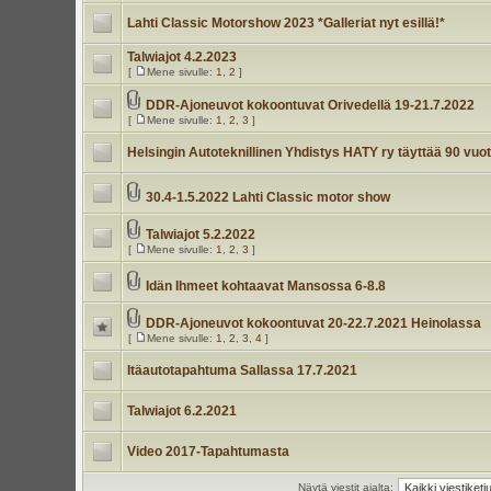
Lahti Classic Motorshow 2023 *Galleriat nyt esillä!*
Talwiajot 4.2.2023
[
Mene sivulle:
1
,
2
]
DDR-Ajoneuvot kokoontuvat Orivedellä 19-21.7.2022
[
Mene sivulle:
1
,
2
,
3
]
Helsingin Autoteknillinen Yhdistys HATY ry täyttää 90 vuot
30.4-1.5.2022 Lahti Classic motor show
Talwiajot 5.2.2022
[
Mene sivulle:
1
,
2
,
3
]
Idän Ihmeet kohtaavat Mansossa 6-8.8
DDR-Ajoneuvot kokoontuvat 20-22.7.2021 Heinolassa
[
Mene sivulle:
1
,
2
,
3
,
4
]
Itäautotapahtuma Sallassa 17.7.2021
Talwiajot 6.2.2021
Video 2017-Tapahtumasta
Näytä viestit ajalta: