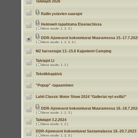
Talwiajot 2026
Rallin ystävien suurajot
Heimweh tapahtuma Eisenachissa
[
Mene sivulle:
1
,
2
,
3
]
DDR-Ajoneuvot kokoontuvat Muuramessa 15.-17.7.202
[
Mene sivulle:
1
,
2
,
3
,
4
]
MZ harrastajat 13.-15.6 Kajaniemi Camping
Talviajot LI
[
Mene sivulle:
1
,
2
]
Tekniikkapäivä
"Popup" -tapaaminen
Lahti Classic Motor Show 2024 *Galleriat nyt esillä!*
DDR-Ajoneuvot kokoontuvat Muuramessa 16.-18.7.202
[
Mene sivulle:
1
,
2
,
3
]
Talwiajot 3.2.2024
[
Mene sivulle:
1
,
2
]
DDR-Ajoneuvot kokoontuvat Sastamalassa 18.-20.7.2023
[
Mene sivulle:
1
,
2
,
3
]