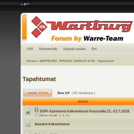
UKK
Rekisteröidy
Kirjaudu sisään
Etsi
Etusivu
‹
WARTBURG, TRABANT, BARKAS & IFA
‹
Tapahtumat
Tapahtumat
Sivu
1
/
3
[ 56 viestiketjua ]
Aiheet
DDR-Ajoneuvot kokoontuvat Keuruulla 21.-23.7.2026
[
Mene sivulle:
1
,
2
,
3
]
Itäautot kokoontuvat