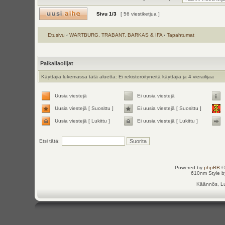
Sivu
1
/
3
[ 56 viestiketjua ]
Etusivu
‹
WARTBURG, TRABANT, BARKAS & IFA
‹
Tapahtumat
Paikallaolijat
Käyttäjiä lukemassa tätä aluetta: Ei rekisteröityneitä käyttäjiä ja 4 vierailijaa
Uusia viestejä
Ei uusia viestejä
Uusia viestejä [ Suosittu ]
Ei uusia viestejä [ Suosittu ]
Uusia viestejä [ Lukittu ]
Ei uusia viestejä [ Lukittu ]
Etsi tätä:
Powered by
phpBB
©
610nm Style by
Käännös, Lu