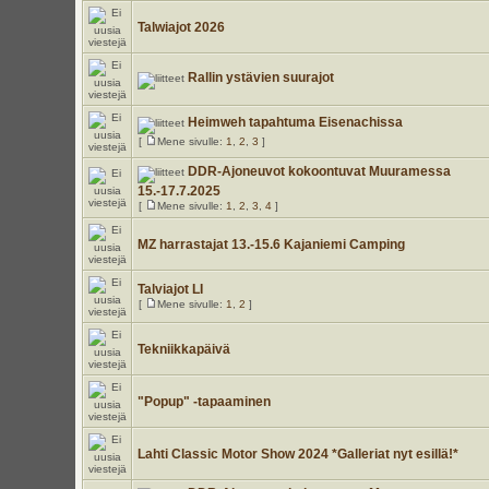
Talwiajot 2026
Rallin ystävien suurajot
Heimweh tapahtuma Eisenachissa
[
Mene sivulle:
1
,
2
,
3
]
DDR-Ajoneuvot kokoontuvat Muuramessa
15.-17.7.2025
[
Mene sivulle:
1
,
2
,
3
,
4
]
MZ harrastajat 13.-15.6 Kajaniemi Camping
Talviajot LI
[
Mene sivulle:
1
,
2
]
Tekniikkapäivä
"Popup" -tapaaminen
Lahti Classic Motor Show 2024 *Galleriat nyt esillä!*