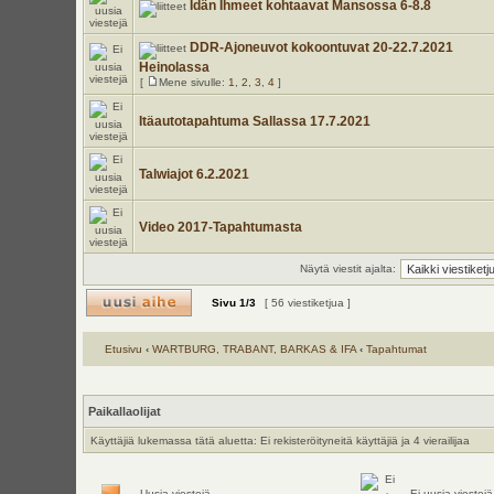
Idän Ihmeet kohtaavat Mansossa 6-8.8
DDR-Ajoneuvot kokoontuvat 20-22.7.2021
Heinolassa
[
Mene sivulle:
1
,
2
,
3
,
4
]
Itäautotapahtuma Sallassa 17.7.2021
Talwiajot 6.2.2021
Video 2017-Tapahtumasta
Näytä viestit ajalta:
Sivu
1
/
3
[ 56 viestiketjua ]
Etusivu
‹
WARTBURG, TRABANT, BARKAS & IFA
‹
Tapahtumat
Paikallaolijat
Käyttäjiä lukemassa tätä aluetta: Ei rekisteröityneitä käyttäjiä ja 4 vierailijaa
Uusia viestejä
Ei uusia viestejä