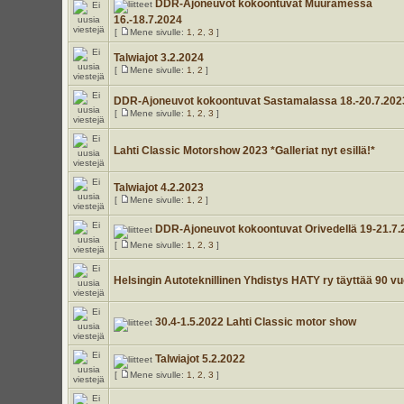
DDR-Ajoneuvot kokoontuvat Muuramessa
16.-18.7.2024
[
Mene sivulle:
1
,
2
,
3
]
Talwiajot 3.2.2024
[
Mene sivulle:
1
,
2
]
DDR-Ajoneuvot kokoontuvat Sastamalassa 18.-20.7.202
[
Mene sivulle:
1
,
2
,
3
]
Lahti Classic Motorshow 2023 *Galleriat nyt esillä!*
Talwiajot 4.2.2023
[
Mene sivulle:
1
,
2
]
DDR-Ajoneuvot kokoontuvat Orivedellä 19-21.7.
[
Mene sivulle:
1
,
2
,
3
]
Helsingin Autoteknillinen Yhdistys HATY ry täyttää 90 vu
30.4-1.5.2022 Lahti Classic motor show
Talwiajot 5.2.2022
[
Mene sivulle:
1
,
2
,
3
]