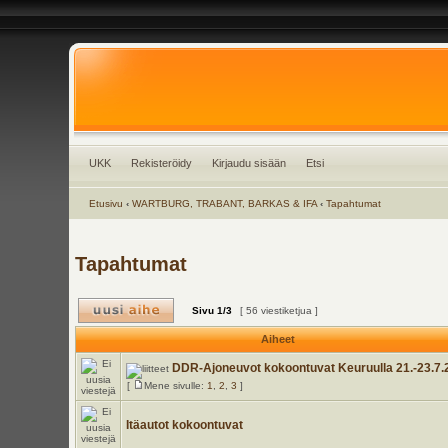
UKK
Rekisteröidy
Kirjaudu sisään
Etsi
Etusivu
‹
WARTBURG, TRABANT, BARKAS & IFA
‹
Tapahtumat
Tapahtumat
Sivu
1
/
3
[ 56 viestiketjua ]
Aiheet
DDR-Ajoneuvot kokoontuvat Keuruulla 21.-23.7.
[
Mene sivulle:
1
,
2
,
3
]
Itäautot kokoontuvat