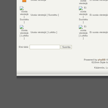
Uusia viestejä [ Suosittu ]
Ei uusia viestejä
Uusia viestejä [ Lukittu ]
Ei uusia viestejä 
Etsi tätä:
Powered by
phpBB
©
610nm Style by
Käännös, Lu