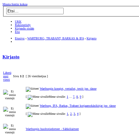
Muuta fontin kokoa
UKK
Rekisteröidy
Kirjaudu sisään
Etsi
Etusivu
‹
WARTBURG, TRABANT, BARKAS & IFA
‹
Kirjasto
Kirjasto
Lähetä
uusi
Sivu
1
/
2
[ 26 viestiketjua ]
viesti
Wartburgin koeajot, vertailut, testit jne. tänne
[
Mene sivulle:
1
...
7
,
8
,
9
]
Wartburg, IFA, Barkas, Trabant korjaamokäsikirjat jne. tänne
[
Mene sivulle:
1
,
2
,
3
,
4
]
Wartburgin huoltotiedotteet - Sähkölaitteet