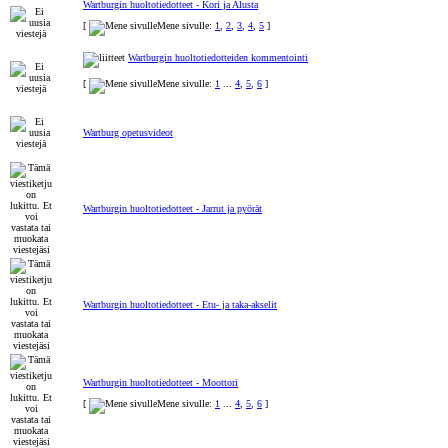
Wartburgin huoltotiedotteet - Kori ja Alusta
[
Mene sivulle:
1
,
2
,
3
,
4
,
5
]
Wartburgin huoltotiedotteiden kommentointi
[
Mene sivulle:
1
...
4
,
5
,
6
]
Wartburg opetusvideot
Wartburgin huoltotiedotteet - Jarrut ja pyörät
Wartburgin huoltotiedotteet - Etu- ja taka-akselit
Wartburgin huoltotiedotteet - Moottori
[
Mene sivulle:
1
...
4
,
5
,
6
]