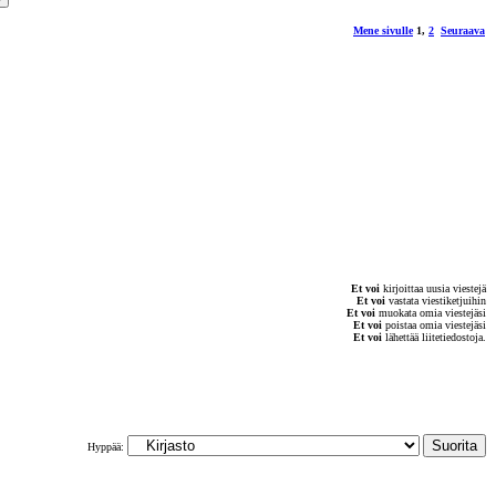
Mene sivulle
1
,
2
Seuraava
Et voi
kirjoittaa uusia viestejä
Et voi
vastata viestiketjuihin
Et voi
muokata omia viestejäsi
Et voi
poistaa omia viestejäsi
Et voi
lähettää liitetiedostoja.
Hyppää: