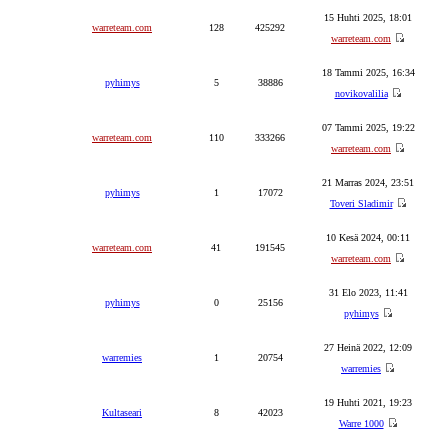
15 Huhti 2025, 18:01
warreteam.com
128
425292
warreteam.com
18 Tammi 2025, 16:34
pyhimys
5
38886
novikovalilia
07 Tammi 2025, 19:22
warreteam.com
110
333266
warreteam.com
21 Marras 2024, 23:51
pyhimys
1
17072
Toveri Sladimir
10 Kesä 2024, 00:11
warreteam.com
41
191545
warreteam.com
31 Elo 2023, 11:41
pyhimys
0
25156
pyhimys
27 Heinä 2022, 12:09
warremies
1
20754
warremies
19 Huhti 2021, 19:23
Kultaseari
8
42023
Warre 1000