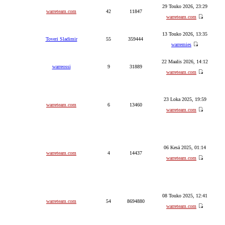
29 Touko 2026, 23:29
warreteam.com
42
11847
warreteam.com
13 Touko 2026, 13:35
Toveri Sladimir
55
359444
warremies
22 Maalis 2026, 14:12
warreossi
9
31889
warreteam.com
23 Loka 2025, 19:59
warreteam.com
6
13460
warreteam.com
06 Kesä 2025, 01:14
warreteam.com
4
14437
warreteam.com
08 Touko 2025, 12:41
warreteam.com
54
8694880
warreteam.com