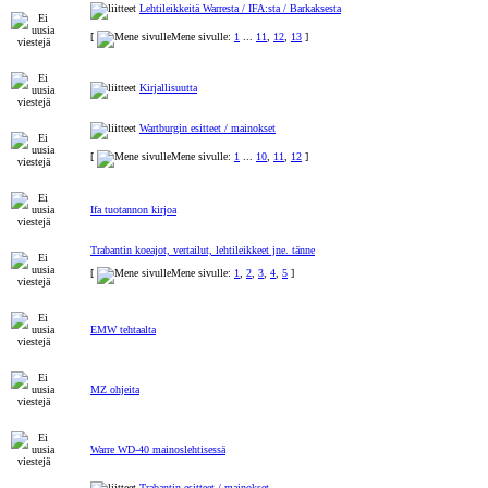
Lehtileikkeitä Warresta / IFA:sta / Barkaksesta
[
Mene sivulle:
1
...
11
,
12
,
13
]
Kirjallisuutta
Wartburgin esitteet / mainokset
[
Mene sivulle:
1
...
10
,
11
,
12
]
Ifa tuotannon kirjoa
Trabantin koeajot, vertailut, lehtileikkeet jne. tänne
[
Mene sivulle:
1
,
2
,
3
,
4
,
5
]
EMW tehtaalta
MZ ohjeita
Warre WD-40 mainoslehtisessä
Trabantin esitteet / mainokset