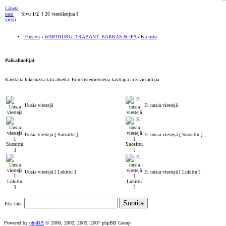
Lähetä
uusi
Sivu
1
/
2
[ 26 viestiketjua ]
viesti
Etusivu
‹
WARTBURG, TRABANT, BARKAS & IFA
‹
Kirjasto
Paikallaolijat
Käyttäjiä lukemassa tätä aluetta: Ei rekisteröityneitä käyttäjiä ja 5 vierailijaa
Uusia viestejä
Ei uusia viestejä
Uusia viestejä [ Suosittu ]
Ei uusia viestejä [ Suosittu ]
Uusia viestejä [ Lukittu ]
Ei uusia viestejä [ Lukittu ]
Etsi tätä:
Powered by
phpBB
© 2000, 2002, 2005, 2007 phpBB Group