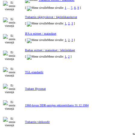
[
Mene sivulle:
1
...
7
,
8
,
9
]
Trabantin räjäytyskuvat / läpileikkauskuvat
[
Mene sivulle:
1
,
2
,
3
]
IFA:n esitteet / mainokset
[
Mene sivulle:
1
,
2
,
3
]
Barkas esitteet / mainokset / lehtileikkeet
[
Mene sivulle:
1
,
2
]
TGL-standardit
Trabant Hycomat
1960-luvun DDR-autojen rekisteritilasto 31.12.1984
Trabantin värikoodit
Nä