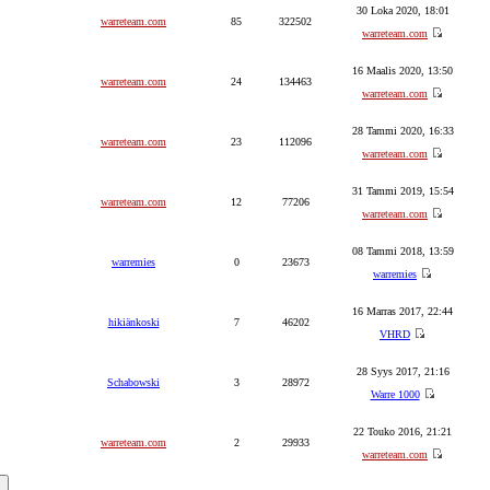
30 Loka 2020, 18:01
warreteam.com
85
322502
warreteam.com
16 Maalis 2020, 13:50
warreteam.com
24
134463
warreteam.com
28 Tammi 2020, 16:33
warreteam.com
23
112096
warreteam.com
31 Tammi 2019, 15:54
warreteam.com
12
77206
warreteam.com
08 Tammi 2018, 13:59
warremies
0
23673
warremies
16 Marras 2017, 22:44
hikiänkoski
7
46202
VHRD
28 Syys 2017, 21:16
Schabowski
3
28972
Warre 1000
22 Touko 2016, 21:21
warreteam.com
2
29933
warreteam.com