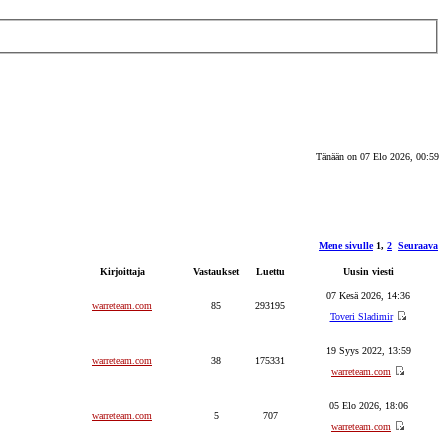
Tänään on 07 Elo 2026, 00:59
Mene sivulle
1
,
2
Seuraava
Kirjoittaja
Vastaukset
Luettu
Uusin viesti
07 Kesä 2026, 14:36
warreteam.com
85
293195
Toveri Sladimir
19 Syys 2022, 13:59
warreteam.com
38
175331
warreteam.com
05 Elo 2026, 18:06
warreteam.com
5
707
warreteam.com