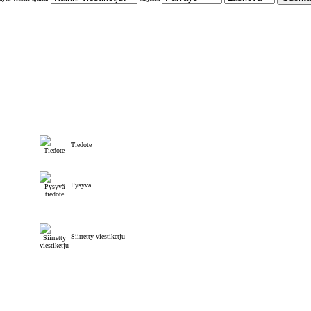
Tiedote
Pysyvä
Siirretty viestiketju