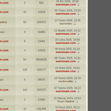
05 Elo 2026, 18:06
am.com
5
661
warreteam.com
29 Touko 2026, 23:29
am.com
42
11818
warreteam.com
13 Touko 2026, 13:35
ladimir
55
359372
warremies
22 Maalis 2026, 14:12
ossi
9
31883
warreteam.com
23 Loka 2025, 19:59
am.com
6
13451
warreteam.com
06 Kesä 2025, 01:14
am.com
4
14423
warreteam.com
08 Touko 2025, 12:41
am.com
54
8694828
warreteam.com
15 Huhti 2025, 18:01
am.com
128
425177
warreteam.com
18 Tammi 2025, 16:34
mys
5
38870
novikovalilia
07 Tammi 2025, 19:22
am.com
110
333227
warreteam.com
21 Marras 2024, 23:51
mys
1
17060
Toveri Sladimir
10 Kesä 2024, 00:11
am.com
41
191499
warreteam.com