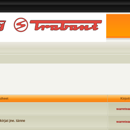
iheet
Kirjoi
warrete
irjat jne. tänne
warrete