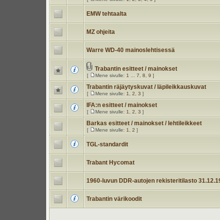
EMW tehtaalta
MZ ohjeita
Warre WD-40 mainoslehtisessä
Trabantin esitteet / mainokset
[
Mene sivulle:
1
...
7
,
8
,
9
]
Trabantin räjäytyskuvat / läpileikkauskuvat
[
Mene sivulle:
1
,
2
,
3
]
IFA:n esitteet / mainokset
[
Mene sivulle:
1
,
2
,
3
]
Barkas esitteet / mainokset / lehtileikkeet
[
Mene sivulle:
1
,
2
]
TGL-standardit
Trabant Hycomat
1960-luvun DDR-autojen rekisteritilasto 31.12.
Trabantin värikoodit