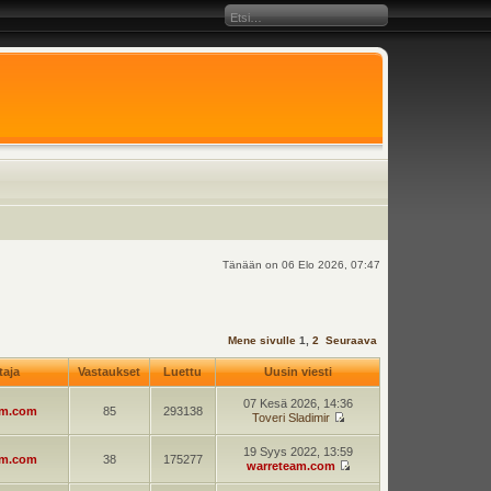
Tänään on 06 Elo 2026, 07:47
Mene sivulle
1
,
2
Seuraava
ttaja
Vastaukset
Luettu
Uusin viesti
07 Kesä 2026, 14:36
am.com
85
293138
Toveri Sladimir
19 Syys 2022, 13:59
am.com
38
175277
warreteam.com