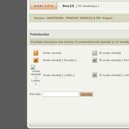
Sivu
1
/
2
[ 26 viestiketjua ]
Etusivu
‹
WARTBURG, TRABANT, BARKAS & IFA
‹
Kirjasto
Paikallaolijat
Käyttäjiä lukemassa tätä aluetta: Ei rekisteröityneitä käyttäjiä ja 14 vieraili
Uusia viestejä
Ei uusia viestejä
Uusia viestejä [ Suosittu ]
Ei uusia viestejä [ Suos
Uusia viestejä [ Lukittu ]
Ei uusia viestejä [ Luki
Etsi tätä: