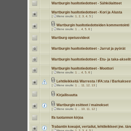
Wartburgin huoltotiedotteet - Sähkölaitteet
Wartburgin huoltotiedotteet - Kori ja Alusta
[
Mene sivulle:
1
,
2
,
3
,
4
,
5
]
Wartburgin huoltotiedotteiden kommentointi
[
Mene sivulle:
1
...
4
,
5
,
6
]
Wartburg opetusvideot
Wartburgin huoltotiedotteet - Jarrut ja pyörät
Wartburgin huoltotiedotteet - Etu- ja taka-akselit
Wartburgin huoltotiedotteet - Moottori
[
Mene sivulle:
1
...
4
,
5
,
6
]
Lehtileikkeitä Warresta / IFA:sta / Barkakses
[
Mene sivulle:
1
...
11
,
12
,
13
]
Kirjallisuutta
Wartburgin esitteet / mainokset
[
Mene sivulle:
1
...
10
,
11
,
12
]
Ifa tuotannon kirjoa
Trabantin koeajot, vertailut, lehtileikkeet jne. tä
[
Mene sivulle:
1
,
2
,
3
,
4
,
5
]