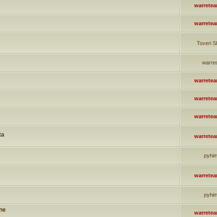
warrete
warrete
Toveri S
warre
warrete
warrete
warrete
ta
warrete
pyhi
warrete
pyhi
nne
warrete