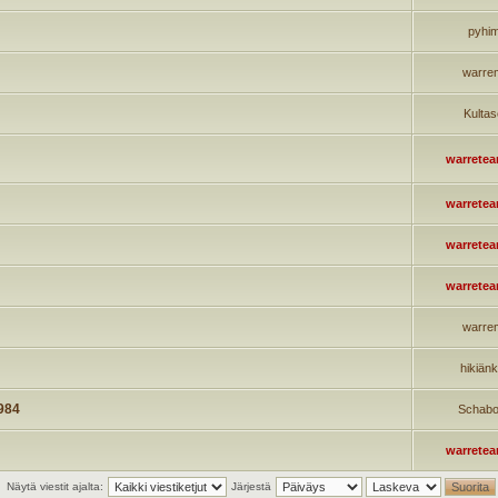
pyhi
warre
Kultas
warrete
warrete
warrete
warrete
warre
hikiän
1984
Schabo
warrete
Näytä viestit ajalta:
Järjestä