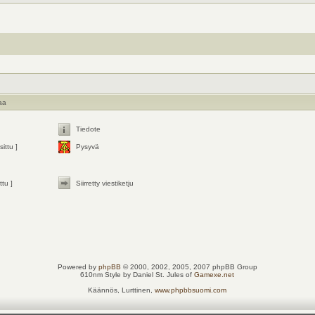
jaa
Tiedote
ittu ]
Pysyvä
ttu ]
Siirretty viestiketju
Powered by
phpBB
© 2000, 2002, 2005, 2007 phpBB Group
610nm Style by Daniel St. Jules of
Gamexe.net
Käännös, Lurttinen,
www.phpbbsuomi.com