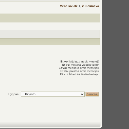
Mene sivulle
1
,
2
Seuraava
Et voi
kirjoittaa uusia viestejä
Et voi
vastata viestiketjuihin
Et voi
muokata omia viestejäsi
Et voi
poistaa omia viestejäsi
Et voi
lähettää liitetiedostoja.
Hyppää: