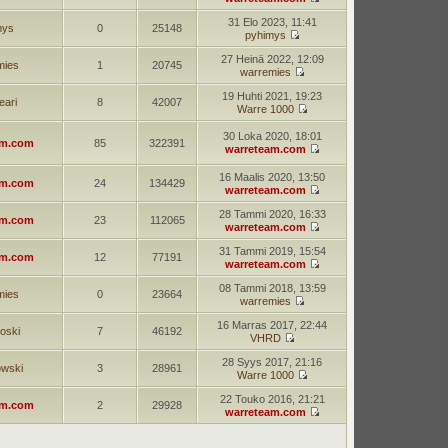
31 Elo 2023, 11:41
mys
0
25148
pyhimys
27 Heinä 2022, 12:09
mies
1
20745
warremies
19 Huhti 2021, 19:23
eari
8
42007
Warre 1000
30 Loka 2020, 18:01
am.com
85
322391
warreteam.com
16 Maalis 2020, 13:50
am.com
24
134429
warreteam.com
28 Tammi 2020, 16:33
am.com
23
112065
warreteam.com
31 Tammi 2019, 15:54
am.com
12
77191
warreteam.com
08 Tammi 2018, 13:59
mies
0
23664
warremies
16 Marras 2017, 22:44
koski
7
46192
VHRD
28 Syys 2017, 21:16
wski
3
28961
Warre 1000
22 Touko 2016, 21:21
am.com
2
29928
warreteam.com