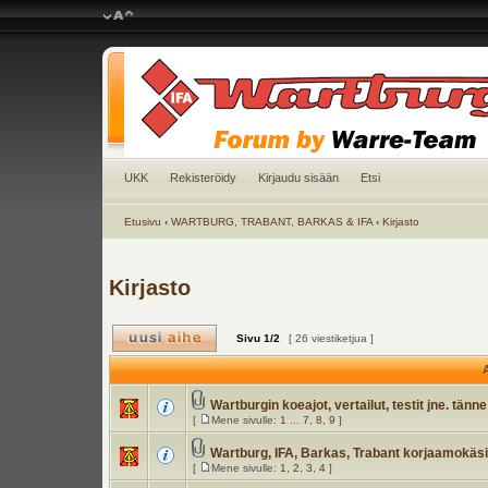
UKK
Rekisteröidy
Kirjaudu sisään
Etsi
Etusivu
‹
WARTBURG, TRABANT, BARKAS & IFA
‹
Kirjasto
Kirjasto
Sivu
1
/
2
[ 26 viestiketjua ]
A
Wartburgin koeajot, vertailut, testit jne. tänne
[
Mene sivulle:
1
...
7
,
8
,
9
]
Wartburg, IFA, Barkas, Trabant korjaamokäsik
[
Mene sivulle:
1
,
2
,
3
,
4
]