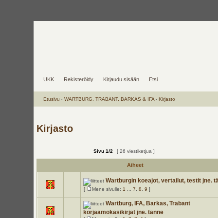
UKK
Rekisteröidy
Kirjaudu sisään
Etsi
Etusivu
‹
WARTBURG, TRABANT, BARKAS & IFA
‹
Kirjasto
Kirjasto
Sivu
1
/
2
[ 26 viestiketjua ]
Aiheet
Wartburgin koeajot, vertailut, testit jne. 
[
Mene sivulle:
1
...
7
,
8
,
9
]
Wartburg, IFA, Barkas, Trabant
korjaamokäsikirjat jne. tänne