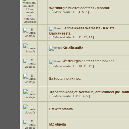
Wartburgin huoltotiedotteet - Moottori
[
Mene sivulle:
1
...
4
,
5
,
6
]
Lehtileikkeitä Warresta / IFA:sta /
Barkaksesta
[
Mene sivulle:
1
...
11
,
12
,
13
]
Kirjallisuutta
Wartburgin esitteet / mainokset
[
Mene sivulle:
1
...
10
,
11
,
12
]
Ifa tuotannon kirjoa
Trabantin koeajot, vertailut, lehtileikkeet jne. tän
[
Mene sivulle:
1
,
2
,
3
,
4
,
5
]
EMW tehtaalta
MZ ohjeita