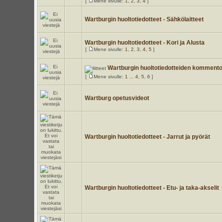
[
Mene sivulle:
1
,
2
,
3
,
4
]
Wartburgin huoltotiedotteet - Sähkölaitteet
Wartburgin huoltotiedotteet - Kori ja Alusta
[
Mene sivulle:
1
,
2
,
3
,
4
,
5
]
Wartburgin huoltotiedotteiden kommentoi
[
Mene sivulle:
1
...
4
,
5
,
6
]
Wartburg opetusvideot
Wartburgin huoltotiedotteet - Jarrut ja pyörät
Wartburgin huoltotiedotteet - Etu- ja taka-akselit