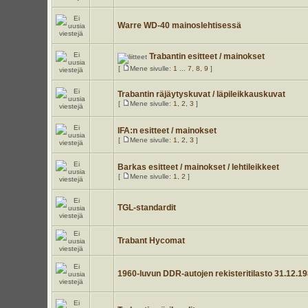
Warre WD-40 mainoslehtisessä
Trabantin esitteet / mainokset
[
Mene sivulle:
1
...
7
,
8
,
9
]
Trabantin räjäytyskuvat / läpileikkauskuvat
[
Mene sivulle:
1
,
2
,
3
]
IFA:n esitteet / mainokset
[
Mene sivulle:
1
,
2
,
3
]
Barkas esitteet / mainokset / lehtileikkeet
[
Mene sivulle:
1
,
2
]
TGL-standardit
Trabant Hycomat
1960-luvun DDR-autojen rekisteritilasto 31.12.1