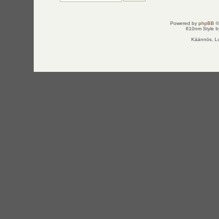
Powered by
phpBB
©
610nm Style by
Käännös, Lu