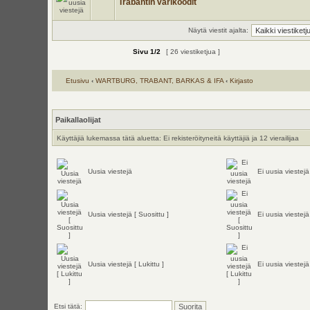
Trabantin värikoodit
Näytä viestit ajalta:
Sivu
1
/
2
[ 26 viestiketjua ]
Etusivu
‹
WARTBURG, TRABANT, BARKAS & IFA
‹
Kirjasto
Paikallaolijat
Käyttäjiä lukemassa tätä aluetta: Ei rekisteröityneitä käyttäjiä ja 12 vierailijaa
Uusia viestejä
Ei uusia viestejä
Uusia viestejä [ Suosittu ]
Ei uusia viestejä
Uusia viestejä [ Lukittu ]
Ei uusia viestejä 
Etsi tätä: