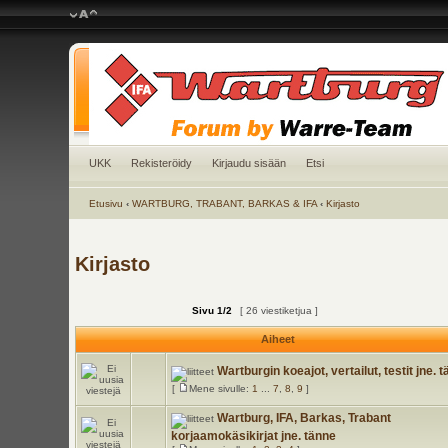
UKK
Rekisteröidy
Kirjaudu sisään
Etsi
Etusivu
‹
WARTBURG, TRABANT, BARKAS & IFA
‹
Kirjasto
Kirjasto
Sivu
1
/
2
[ 26 viestiketjua ]
Aiheet
Wartburgin koeajot, vertailut, testit jne. 
[
Mene sivulle:
1
...
7
,
8
,
9
]
Wartburg, IFA, Barkas, Trabant
korjaamokäsikirjat jne. tänne