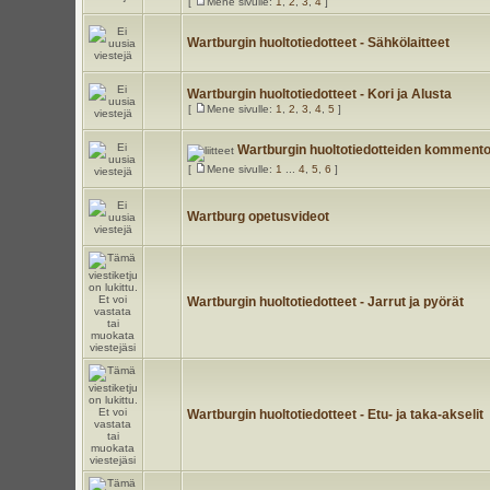
[
Mene sivulle:
1
,
2
,
3
,
4
]
Wartburgin huoltotiedotteet - Sähkölaitteet
Wartburgin huoltotiedotteet - Kori ja Alusta
[
Mene sivulle:
1
,
2
,
3
,
4
,
5
]
Wartburgin huoltotiedotteiden kommentoi
[
Mene sivulle:
1
...
4
,
5
,
6
]
Wartburg opetusvideot
Wartburgin huoltotiedotteet - Jarrut ja pyörät
Wartburgin huoltotiedotteet - Etu- ja taka-akselit