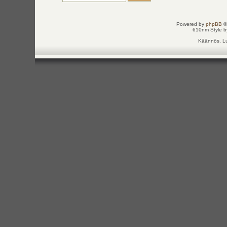
Powered by
phpBB
©
610nm Style by
Käännös, Lu