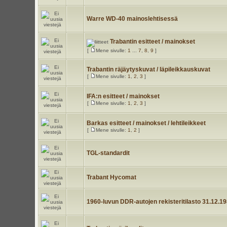
Warre WD-40 mainoslehtisessä
Trabantin esitteet / mainokset
[
Mene sivulle:
1
...
7
,
8
,
9
]
Trabantin räjäytyskuvat / läpileikkauskuvat
[
Mene sivulle:
1
,
2
,
3
]
IFA:n esitteet / mainokset
[
Mene sivulle:
1
,
2
,
3
]
Barkas esitteet / mainokset / lehtileikkeet
[
Mene sivulle:
1
,
2
]
TGL-standardit
Trabant Hycomat
1960-luvun DDR-autojen rekisteritilasto 31.12.1