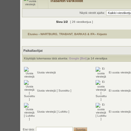
Trabantin värikoodit
Näytä viestit ajalta:
Sivu
1
/
2
[ 26 viestiketjua ]
Etusivu
‹
WARTBURG, TRABANT, BARKAS & IFA
‹
Kirjasto
Paikallaolijat
Käyttäjiä lukemassa tätä aluetta:
Google [Bot]
ja 14 vierailijaa
Uusia viestejä
Ei uusia viestejä
Uusia viestejä [ Suosittu ]
Ei uusia viestejä
Uusia viestejä [ Lukittu ]
Ei uusia viestejä 
Etsi tätä: