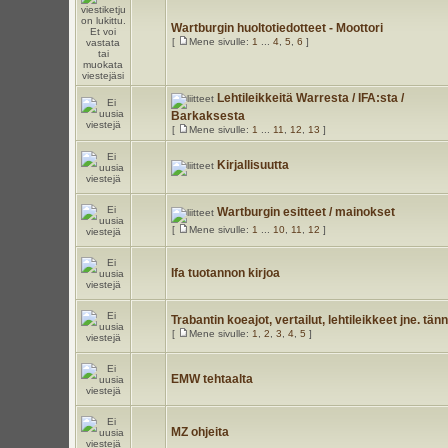
Wartburgin huoltotiedotteet - Moottori
[
Mene sivulle:
1
...
4
,
5
,
6
]
Lehtileikkeitä Warresta / IFA:sta /
Barkaksesta
[
Mene sivulle:
1
...
11
,
12
,
13
]
Kirjallisuutta
Wartburgin esitteet / mainokset
[
Mene sivulle:
1
...
10
,
11
,
12
]
Ifa tuotannon kirjoa
Trabantin koeajot, vertailut, lehtileikkeet jne. tän
[
Mene sivulle:
1
,
2
,
3
,
4
,
5
]
EMW tehtaalta
MZ ohjeita