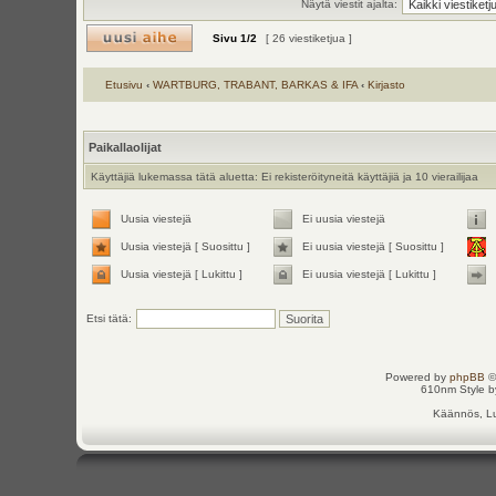
Näytä viestit ajalta:
Sivu
1
/
2
[ 26 viestiketjua ]
Etusivu
‹
WARTBURG, TRABANT, BARKAS & IFA
‹
Kirjasto
Paikallaolijat
Käyttäjiä lukemassa tätä aluetta: Ei rekisteröityneitä käyttäjiä ja 10 vierailijaa
Uusia viestejä
Ei uusia viestejä
Uusia viestejä [ Suosittu ]
Ei uusia viestejä [ Suosittu ]
Uusia viestejä [ Lukittu ]
Ei uusia viestejä [ Lukittu ]
Etsi tätä:
Powered by
phpBB
©
610nm Style by
Käännös, Lu