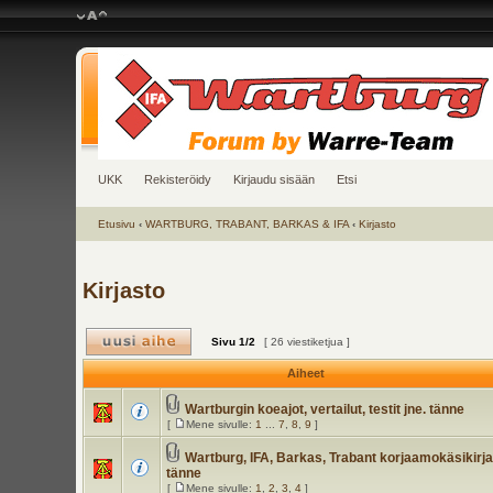
UKK
Rekisteröidy
Kirjaudu sisään
Etsi
Etusivu
‹
WARTBURG, TRABANT, BARKAS & IFA
‹
Kirjasto
Kirjasto
Sivu
1
/
2
[ 26 viestiketjua ]
Aiheet
Wartburgin koeajot, vertailut, testit jne. tänne
[
Mene sivulle:
1
...
7
,
8
,
9
]
Wartburg, IFA, Barkas, Trabant korjaamokäsikirjat
tänne
[
Mene sivulle:
1
,
2
,
3
,
4
]