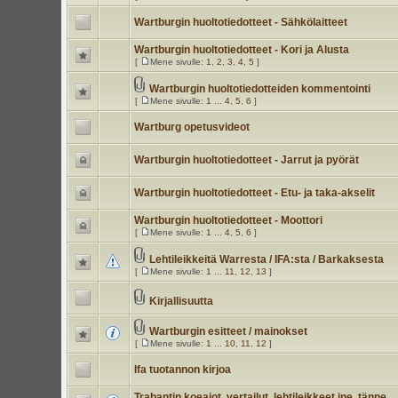
Wartburgin huoltotiedotteet - Sähkölaitteet
Wartburgin huoltotiedotteet - Kori ja Alusta
[
Mene sivulle:
1
,
2
,
3
,
4
,
5
]
Wartburgin huoltotiedotteiden kommentointi
[
Mene sivulle:
1
...
4
,
5
,
6
]
Wartburg opetusvideot
Wartburgin huoltotiedotteet - Jarrut ja pyörät
Wartburgin huoltotiedotteet - Etu- ja taka-akselit
Wartburgin huoltotiedotteet - Moottori
[
Mene sivulle:
1
...
4
,
5
,
6
]
Lehtileikkeitä Warresta / IFA:sta / Barkaksesta
[
Mene sivulle:
1
...
11
,
12
,
13
]
Kirjallisuutta
Wartburgin esitteet / mainokset
[
Mene sivulle:
1
...
10
,
11
,
12
]
Ifa tuotannon kirjoa
Trabantin koeajot, vertailut, lehtileikkeet jne. tänne