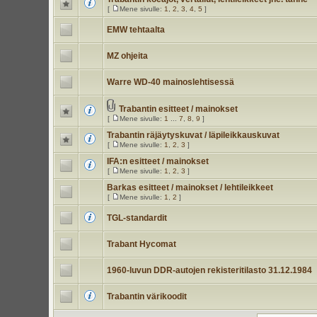
[
Mene sivulle:
1
,
2
,
3
,
4
,
5
]
EMW tehtaalta
MZ ohjeita
Warre WD-40 mainoslehtisessä
Trabantin esitteet / mainokset
[
Mene sivulle:
1
...
7
,
8
,
9
]
Trabantin räjäytyskuvat / läpileikkauskuvat
[
Mene sivulle:
1
,
2
,
3
]
IFA:n esitteet / mainokset
[
Mene sivulle:
1
,
2
,
3
]
Barkas esitteet / mainokset / lehtileikkeet
[
Mene sivulle:
1
,
2
]
TGL-standardit
Trabant Hycomat
1960-luvun DDR-autojen rekisteritilasto 31.12.1984
Trabantin värikoodit