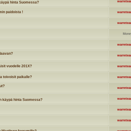
warrete
 käypä hinta Suomessa?
in paidoista !
warrete
warrete
Mone
warrete
alaavan?
warrete
aisit vuodelle 201X?
warrete
 toivoisit paikalle?
warrete
ut?
warrete
warrete
n käypä hinta Suomessa?
warrete
warrete