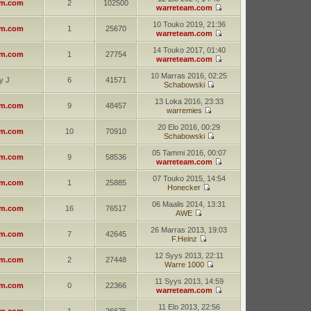
am.com
2
102500
warreteam.com
10 Touko 2019, 21:36
am.com
1
25670
warreteam.com
14 Touko 2017, 01:40
am.com
1
27754
warreteam.com
10 Marras 2016, 02:25
y J
6
41571
Schabowski
13 Loka 2016, 23:33
am.com
9
48457
warremies
20 Elo 2016, 00:29
am.com
10
70910
Schabowski
05 Tammi 2016, 00:07
am.com
9
58536
warreteam.com
07 Touko 2015, 14:54
am.com
1
25885
Honecker
06 Maalis 2014, 13:31
am.com
16
76517
AWE
26 Marras 2013, 19:03
am.com
7
42645
F.Heinz
12 Syys 2013, 22:11
am.com
2
27448
Warre 1000
11 Syys 2013, 14:59
am.com
0
22366
warreteam.com
11 Elo 2013, 22:56