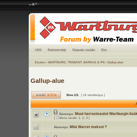
UKK
Rekisteröidy
Kirjaudu sisään
Etsi
Etusivu
‹
WARTBURG, TRABANT, BARKAS & IFA
‹
Gallup-alue
Gallup-alue
Sivu
1
/
1
[ 18 viestiketjua ]
A
Muut harrasteautot Wartburgin lisä
Äänestys:
[
Mene sivulle:
1
,
2
,
3
]
Mitä Warret maksoi ?
Äänestys: