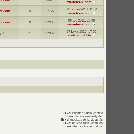
am.com
1
26675
warreteam.com
30 Tammi 2013, 11:54
am.com
0
22122
warreteam.com
08 Elo 2011, 23:09
am.com
0
22339
warreteam.com
27 Loka 2010, 17:35
y J
1
22937
Sdelano v SSSR
Et voi
kirjoittaa uusia viestejä
Et voi
vastata viestiketjuihin
Et voi
muokata omia viestejäsi
Et voi
poistaa omia viestejäsi
Et voi
lähettää liitetiedostoja.