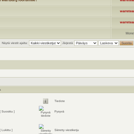
n Wartburg foorumille?
warrete
warrete
warrete
Mone
Näytä viestit ajalta:
Järjestä
a
Tiedote
[ Suosittu ]
Pysyvä
[ Lukittu ]
Siirretty viestiketju