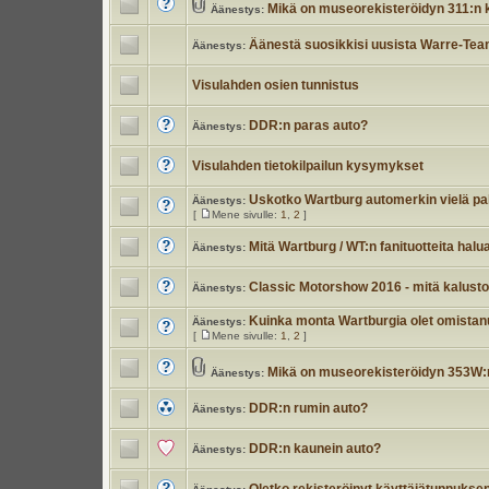
Mikä on museorekisteröidyn 311:n
Äänestys:
Äänestä suosikkisi uusista Warre-Team
Äänestys:
Visulahden osien tunnistus
DDR:n paras auto?
Äänestys:
Visulahden tietokilpailun kysymykset
Uskotko Wartburg automerkin vielä p
Äänestys:
[
Mene sivulle:
1
,
2
]
Mitä Wartburg / WT:n fanituotteita halu
Äänestys:
Classic Motorshow 2016 - mitä kalustoa
Äänestys:
Kuinka monta Wartburgia olet omistan
Äänestys:
[
Mene sivulle:
1
,
2
]
Mikä on museorekisteröidyn 353W:
Äänestys:
DDR:n rumin auto?
Äänestys:
DDR:n kaunein auto?
Äänestys: