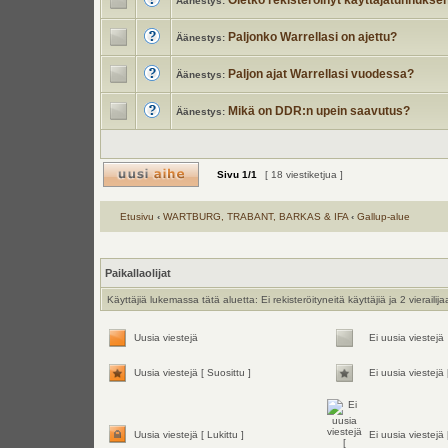
Oletko rekisteröinyt käyttäjätunnukse
Äänestys:
Paljonko Warrellasi on ajettu?
Äänestys:
Paljon ajat Warrellasi vuodessa?
Äänestys:
Mikä on DDR:n upein saavutus?
Äänestys:
Sivu
1
/
1
[ 18 viestiketjua ]
Etusivu
‹
WARTBURG, TRABANT, BARKAS & IFA
‹
Gallup-alue
Paikallaolijat
Käyttäjiä lukemassa tätä aluetta: Ei rekisteröityneitä käyttäjiä ja 2 vierailija
Uusia viestejä
Ei uusia viestejä
Uusia viestejä [ Suosittu ]
Ei uusia viestejä 
Uusia viestejä [ Lukittu ]
Ei uusia viestejä 