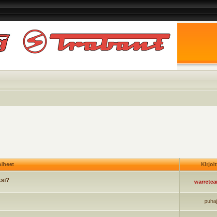
iheet
Kirjoi
ksi?
warrete
puha