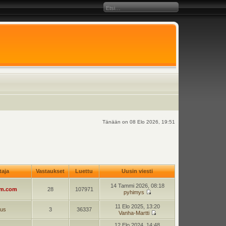
Tänään on 08 Elo 2026, 19:51
ttaja
Vastaukset
Luettu
Uusin viesti
14 Tammi 2026, 08:18
am.com
28
107971
pyhimys
11 Elo 2025, 13:20
jus
3
36337
Vanha-Martti
12 Elo 2024, 14:48