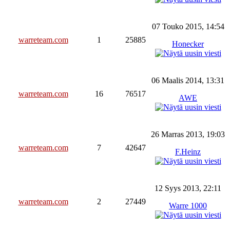
07 Touko 2015, 14:54
warreteam.com
1
25885
Honecker
06 Maalis 2014, 13:31
warreteam.com
16
76517
AWE
26 Marras 2013, 19:03
warreteam.com
7
42647
F.Heinz
12 Syys 2013, 22:11
warreteam.com
2
27449
Warre 1000