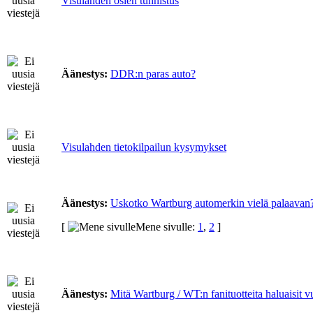
Visulahden osien tunnistus
Äänestys:
DDR:n paras auto?
Visulahden tietokilpailun kysymykset
Äänestys:
Uskotko Wartburg automerkin vielä palaavan
[
Mene sivulle:
1
,
2
]
Äänestys:
Mitä Wartburg / WT:n fanituotteita haluaisit 