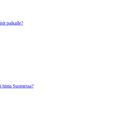
sit paikalle?
ä hinta Suomessa?