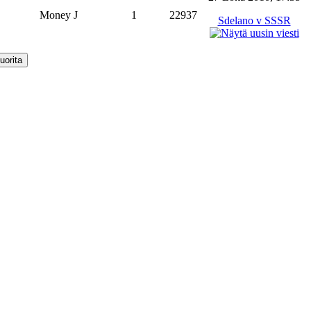
Money J
1
22937
Sdelano v SSSR