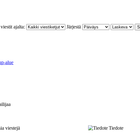
iestit ajalta:
Järjestä
up-alue
ilijaa
ia viestejä
Tiedote