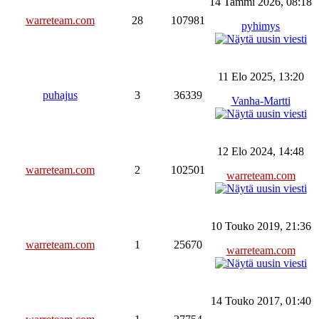
14 Tammi 2026, 08:18
warreteam.com
28
107981
pyhimys
11 Elo 2025, 13:20
puhajus
3
36339
Vanha-Martti
12 Elo 2024, 14:48
warreteam.com
2
102501
warreteam.com
10 Touko 2019, 21:36
warreteam.com
1
25670
warreteam.com
14 Touko 2017, 01:40