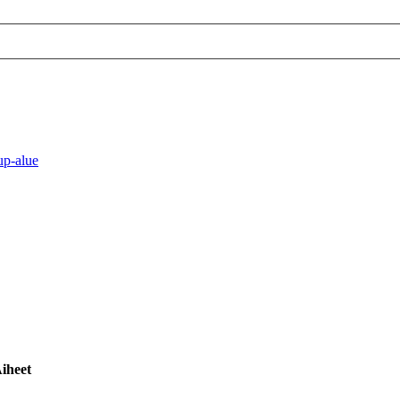
up-alue
iheet