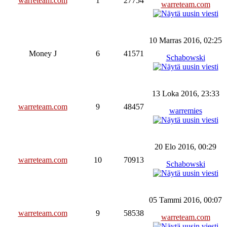
warreteam.com
1
27754
warreteam.com
10 Marras 2016, 02:25
Money J
6
41571
Schabowski
13 Loka 2016, 23:33
warreteam.com
9
48457
warremies
20 Elo 2016, 00:29
warreteam.com
10
70913
Schabowski
05 Tammi 2016, 00:07
warreteam.com
9
58538
warreteam.com