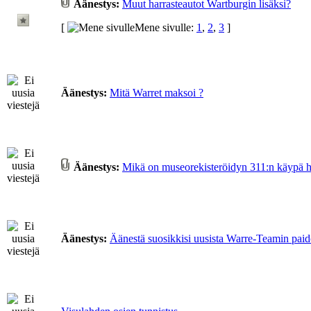
Äänestys:
Muut harrasteautot Wartburgin lisäksi?
[
Mene sivulle:
1
,
2
,
3
]
Äänestys:
Mitä Warret maksoi ?
Äänestys:
Mikä on museorekisteröidyn 311:n käypä 
Äänestys:
Äänestä suosikkisi uusista Warre-Teamin paido