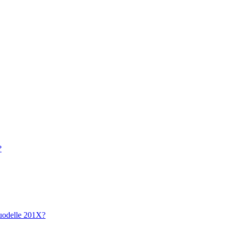
?
vuodelle 201X?