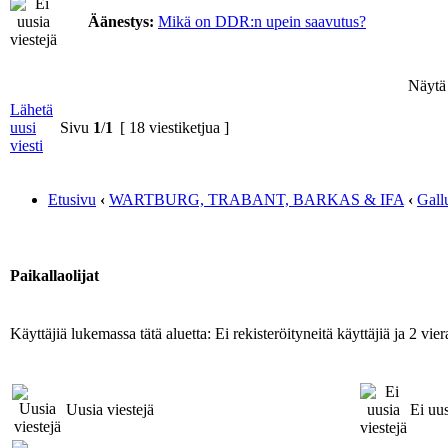
Äänestys:
Mikä on DDR:n upein saavutus?
Näytä v
Lähetä
uusi
Sivu
1
/
1
[ 18 viestiketjua ]
viesti
Etusivu
‹
WARTBURG, TRABANT, BARKAS & IFA
‹
Gall
Paikallaolijat
Käyttäjiä lukemassa tätä aluetta: Ei rekisteröityneitä käyttäjiä ja 2 viera
Uusia viestejä
Ei uus