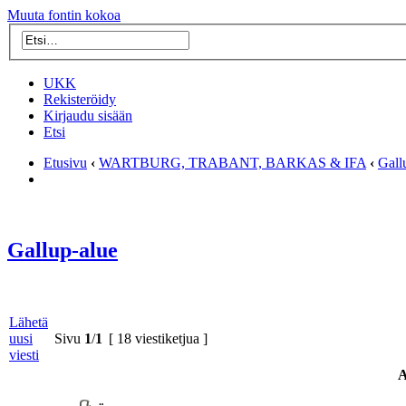
Muuta fontin kokoa
UKK
Rekisteröidy
Kirjaudu sisään
Etsi
Etusivu
‹
WARTBURG, TRABANT, BARKAS & IFA
‹
Gall
Gallup-alue
Lähetä
uusi
Sivu
1
/
1
[ 18 viestiketjua ]
viesti
A