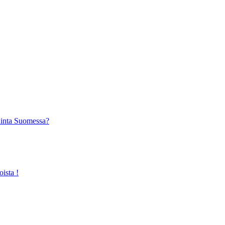
hinta Suomessa?
ista !