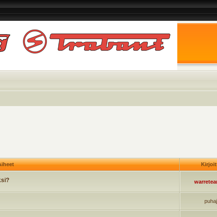
iheet
Kirjoi
ksi?
warrete
puha