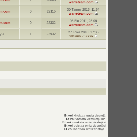
am.com
1
26668
warreteam.com
30 Tammi 2013, 11:54
am.com
0
22115
warreteam.com
08 Elo 2011, 23:09
am.com
0
22332
warreteam.com
27 Loka 2010, 17:35
y J
1
22932
Sdelano v SSSR
Et voi
kirjoittaa uusia viestejä
Et voi
vastata viestiketjuihin
Et voi
muokata omia viestejäsi
Et voi
poistaa omia viestejäsi
Et voi
lähettää liitetiedostoja.