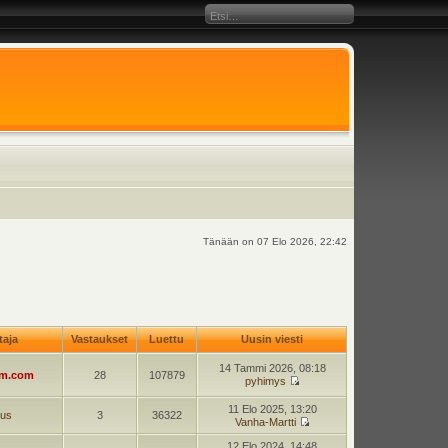
Tänään on 07 Elo 2026, 22:42
ttaja
Vastaukset
Luettu
Uusin viesti
14 Tammi 2026, 08:18
am.com
28
107879
pyhimys
11 Elo 2025, 13:20
jus
3
36322
Vanha-Martti
12 Elo 2024, 14:48