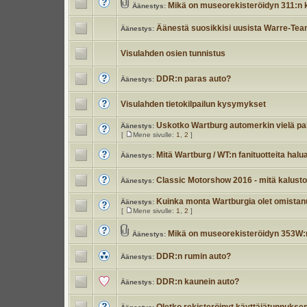
Mikä on museorekisteröidyn 311:n
Äänestys:
Äänestä suosikkisi uusista Warre-Team
Äänestys:
Visulahden osien tunnistus
DDR:n paras auto?
Äänestys:
Visulahden tietokilpailun kysymykset
Uskotko Wartburg automerkin vielä p
Äänestys:
[
Mene sivulle:
1
,
2
]
Mitä Wartburg / WT:n fanituotteita halu
Äänestys:
Classic Motorshow 2016 - mitä kalustoa
Äänestys:
Kuinka monta Wartburgia olet omistan
Äänestys:
[
Mene sivulle:
1
,
2
]
Mikä on museorekisteröidyn 353W:
Äänestys:
DDR:n rumin auto?
Äänestys:
DDR:n kaunein auto?
Äänestys: