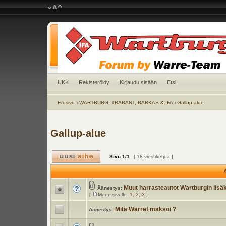
UKK
Rekisteröidy
Kirjaudu sisään
Etsi
Etusivu
‹
WARTBURG, TRABANT, BARKAS & IFA
‹
Gallup-alue
Gallup-alue
Sivu
1
/
1
[ 18 viestiketjua ]
A
Muut harrasteautot Wartburgin lisä
Äänestys:
[
Mene sivulle:
1
,
2
,
3
]
Mitä Warret maksoi ?
Äänestys: