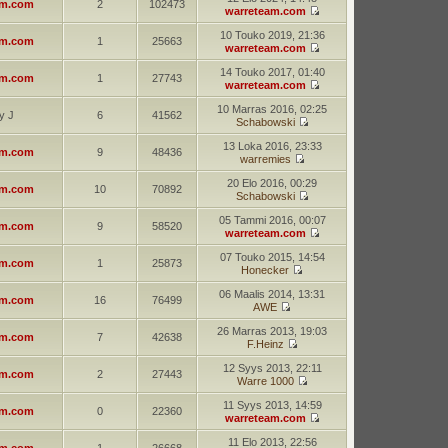
am.com
2
102473
warreteam.com
10 Touko 2019, 21:36
am.com
1
25663
warreteam.com
14 Touko 2017, 01:40
am.com
1
27743
warreteam.com
10 Marras 2016, 02:25
y J
6
41562
Schabowski
13 Loka 2016, 23:33
am.com
9
48436
warremies
20 Elo 2016, 00:29
am.com
10
70892
Schabowski
05 Tammi 2016, 00:07
am.com
9
58520
warreteam.com
07 Touko 2015, 14:54
am.com
1
25873
Honecker
06 Maalis 2014, 13:31
am.com
16
76499
AWE
26 Marras 2013, 19:03
am.com
7
42638
F.Heinz
12 Syys 2013, 22:11
am.com
2
27443
Warre 1000
11 Syys 2013, 14:59
am.com
0
22360
warreteam.com
11 Elo 2013, 22:56