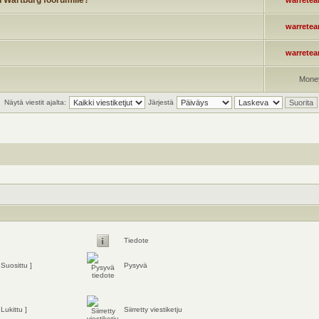
n Wartburg foorumille?
warrete
warrete
warrete
Mone
Näytä viestit ajalta:
Järjestä
Tiedote
 Suosittu ]
Pysyvä
 Lukittu ]
Siirretty viestiketju