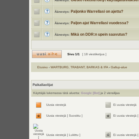
Oletko rekisteröinyt käyttäjätunnukse
Äänestys:
Paljonko Warrellasi on ajettu?
Äänestys:
Paljon ajat Warrellasi vuodessa?
Äänestys:
Mikä on DDR:n upein saavutus?
Äänestys:
Sivu
1
/
1
[ 18 viestiketjua ]
Etusivu
‹
WARTBURG, TRABANT, BARKAS & IFA
‹
Gallup-alue
Paikallaolijat
Käyttäjiä lukemassa tätä aluetta:
Google [Bot]
ja 2 vierailijaa
Uusia viestejä
Ei uusia viestejä
Uusia viestejä [ Suosittu ]
Ei uusia viestejä [
Uusia viestejä [ Lukittu ]
Ei uusia viestejä [