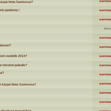
warrete
 käypä hinta Suomessa?
in paidoista !
warrete
warrete
Mone
warrete
alaavan?
warrete
aisit vuodelle 201X?
warrete
 toivoisit paikalle?
warrete
ut?
warrete
warrete
n käypä hinta Suomessa?
warrete
warrete