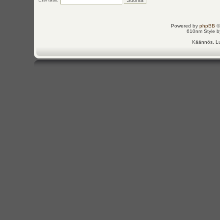
Powered by
phpBB
©
610nm Style by
Käännös, Lu