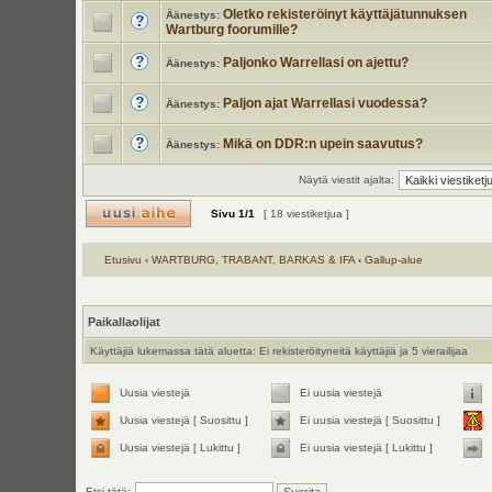
Oletko rekisteröinyt käyttäjätunnuksen
Äänestys:
Wartburg foorumille?
Paljonko Warrellasi on ajettu?
Äänestys:
Paljon ajat Warrellasi vuodessa?
Äänestys:
Mikä on DDR:n upein saavutus?
Äänestys:
Näytä viestit ajalta:
Sivu
1
/
1
[ 18 viestiketjua ]
Etusivu
‹
WARTBURG, TRABANT, BARKAS & IFA
‹
Gallup-alue
Paikallaolijat
Käyttäjiä lukemassa tätä aluetta: Ei rekisteröityneitä käyttäjiä ja 5 vierailijaa
Uusia viestejä
Ei uusia viestejä
Uusia viestejä [ Suosittu ]
Ei uusia viestejä [ Suosittu ]
Uusia viestejä [ Lukittu ]
Ei uusia viestejä [ Lukittu ]
Etsi tätä: