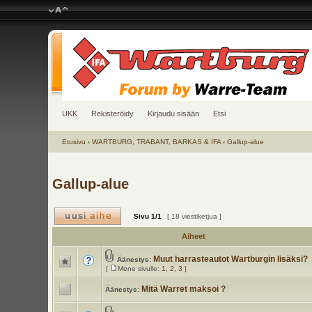
UKK
Rekisteröidy
Kirjaudu sisään
Etsi
Etusivu
‹
WARTBURG, TRABANT, BARKAS & IFA
‹
Gallup-alue
Gallup-alue
Sivu
1
/
1
[ 18 viestiketjua ]
Aiheet
Muut harrasteautot Wartburgin lisäksi?
Äänestys:
[
Mene sivulle:
1
,
2
,
3
]
Mitä Warret maksoi ?
Äänestys: