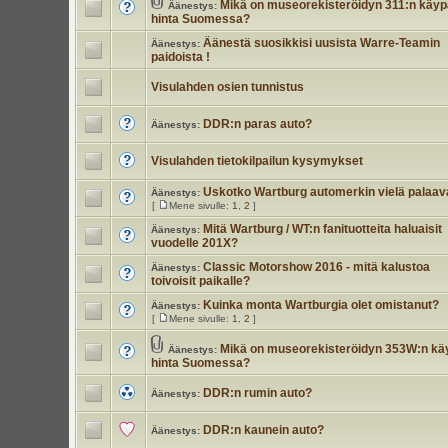
Mikä on museorekisteröidyn 311:n käyp
Äänestys:
hinta Suomessa?
Äänestä suosikkisi uusista Warre-Teamin
Äänestys:
paidoista !
Visulahden osien tunnistus
DDR:n paras auto?
Äänestys:
Visulahden tietokilpailun kysymykset
Uskotko Wartburg automerkin vielä palaa
Äänestys:
[
Mene sivulle:
1
,
2
]
Mitä Wartburg / WT:n fanituotteita haluaisit
Äänestys:
vuodelle 201X?
Classic Motorshow 2016 - mitä kalustoa
Äänestys:
toivoisit paikalle?
Kuinka monta Wartburgia olet omistanut?
Äänestys:
[
Mene sivulle:
1
,
2
]
Mikä on museorekisteröidyn 353W:n kä
Äänestys:
hinta Suomessa?
DDR:n rumin auto?
Äänestys:
DDR:n kaunein auto?
Äänestys: