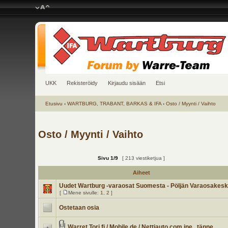
UKK
Rekisteröidy
Kirjaudu sisään
Etsi
Etusivu
‹
WARTBURG, TRABANT, BARKAS & IFA
‹
Osto / Myynti / Vaihto
Osto / Myynti / Vaihto
Sivu
1
/
9
[ 213 viestiketjua ]
Aiheet
Uudet Wartburg -varaosat Suomesta - Pöljän Varaosakes
[
Mene sivulle:
1
,
2
]
Ostetaan osia
Warret Tori.fi / Mobile.de / Nettiauto.com jne.. tänne