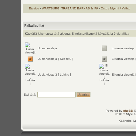
Etusivu
‹
WARTBURG, TRABANT, BARKAS & IFA
‹
Osto / Myynti / Vaihto
Paikallaolijat
Käyttäjiä lukemassa tätä aluetta: Ei rekisteröityneitä käyttäjiä ja 9 vierailijaa
Uusia viestejä
Ei uusia viestejä
Uusia viestejä [ Suosittu ]
Ei uusia viestejä 
Uusia viestejä [ Lukittu ]
Ei uusia viestejä [
Etsi tätä:
Powered by
phpBB
©
610nm Style by
Käännös, Lu