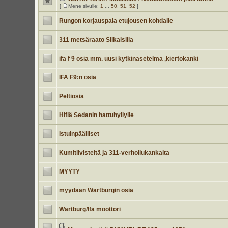
[
Mene sivulle:
1
...
50
,
51
,
52
]
Rungon korjauspala etujousen kohdalle
311 metsäraato Siikaisilla
ifa f 9 osia mm. uusi kytkinasetelma ,kiertokanki
IFA F9:n osia
Peltiosia
Hifiä Sedanin hattuhyllylle
Istuinpäälliset
Kumitiivisteitä ja 311-verhoilukankaita
MYYTY
myydään Wartburgin osia
Wartburg/Ifa moottori