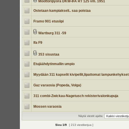
Moottoripyörä DKW-IFA RT 125 vm. 1951
Ostetaan kampiakseli.. saa poistaa
Framo 901 etusiipi
Wartburg 311 -59
Ifa F9
353 sisustaa
Etujäähdytinmallin umpio
Myydään 311 kapselit kivipellit,lipattomat lampunkehykset
Gaz varaosia (Popeda, Volga)
311 combi-Zwickau-Nagetusch rekisterivalonkupuja
Mossen varaosia
Näytä viestit ajalta:
Sivu
1
/
9
[ 213 viestiketjua ]