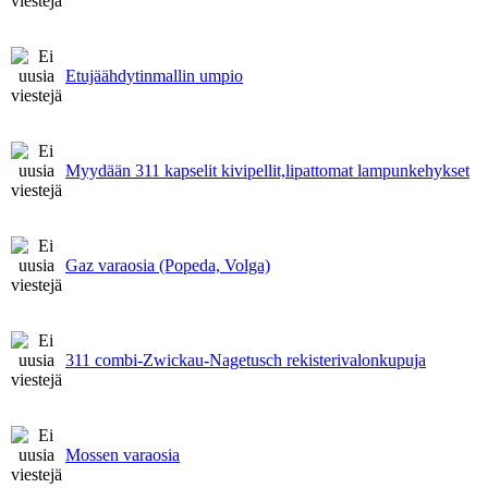
Etujäähdytinmallin umpio
Myydään 311 kapselit kivipellit,lipattomat lampunkehykset
Gaz varaosia (Popeda, Volga)
311 combi-Zwickau-Nagetusch rekisterivalonkupuja
Mossen varaosia