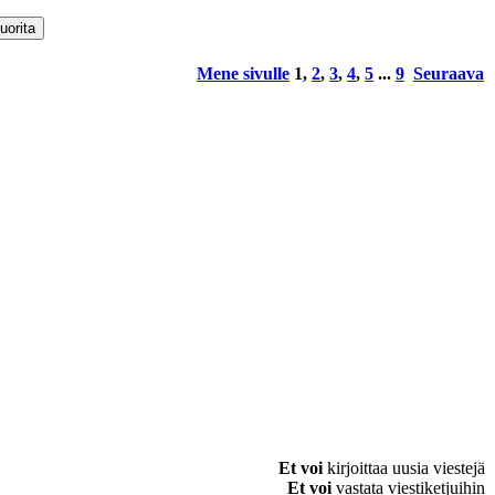
Mene sivulle
1
,
2
,
3
,
4
,
5
...
9
Seuraava
Et voi
kirjoittaa uusia viestejä
Et voi
vastata viestiketjuihin