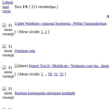
Lähetä
uusi
Sivu
1
/
9
[ 213 viestiketjua ]
viesti
A
Uudet Wartburg -varaosat Suomesta - Pöljän Varaosakeskus
[
Mene sivulle:
1
,
2
]
Ostetaan osia
Warret Tori.fi / Mobile.de / Nettiauto.com jne.. tänn
[
Mene sivulle:
1
...
50
,
51
,
52
]
Rungon korjauspala etujousen kohdalle