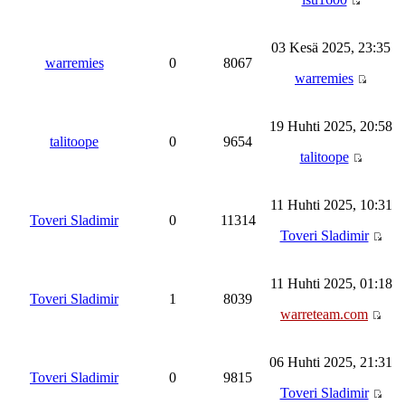
03 Kesä 2025, 23:35
warremies
0
8067
warremies
19 Huhti 2025, 20:58
talitoope
0
9654
talitoope
11 Huhti 2025, 10:31
Toveri Sladimir
0
11314
Toveri Sladimir
11 Huhti 2025, 01:18
Toveri Sladimir
1
8039
warreteam.com
06 Huhti 2025, 21:31
Toveri Sladimir
0
9815
Toveri Sladimir