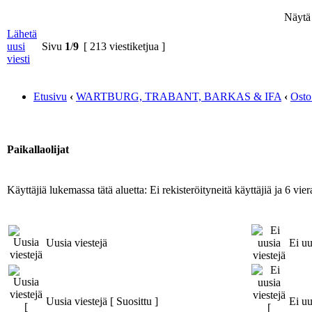
Näytä v
Lähetä
uusi
Sivu
1
/
9
[ 213 viestiketjua ]
viesti
Etusivu
‹
WARTBURG, TRABANT, BARKAS & IFA
‹
Osto
Paikallaolijat
Käyttäjiä lukemassa tätä aluetta: Ei rekisteröityneitä käyttäjiä ja 6 viera
Uusia viestejä
Ei uu
Uusia viestejä [ Suosittu ]
Ei uu