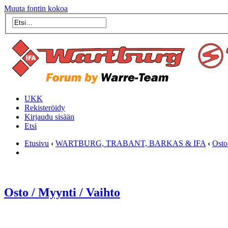
Muuta fontin kokoa
UKK
Rekisteröidy
Kirjaudu sisään
Etsi
Etusivu
‹
WARTBURG, TRABANT, BARKAS & IFA
‹
Osto
Osto / Myynti / Vaihto