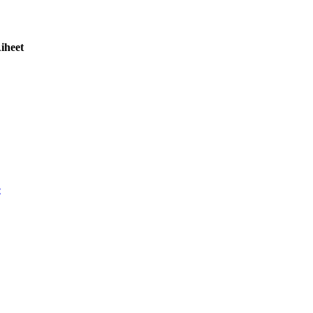
iheet
e