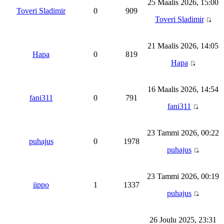
25 Maalis 2026, 15:00
Toveri Sladimir
0
909
Toveri Sladimir
21 Maalis 2026, 14:05
Hapa
0
819
Hapa
16 Maalis 2026, 14:54
fani311
0
791
fani311
23 Tammi 2026, 00:22
puhajus
0
1978
puhajus
23 Tammi 2026, 00:19
iippo
1
1337
puhajus
26 Joulu 2025, 23:31