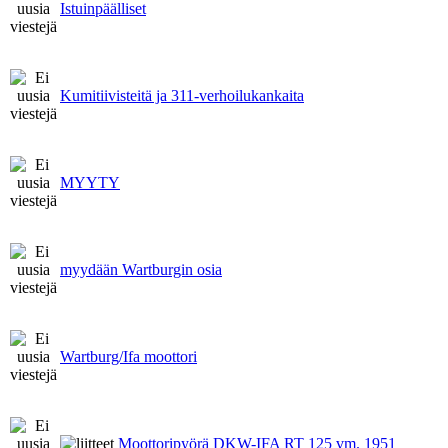
Istuinpäälliset
Kumitiivisteitä ja 311-verhoilukankaita
MYYTY
myydään Wartburgin osia
Wartburg/Ifa moottori
Moottoripyörä DKW-IFA RT 125 vm. 1951