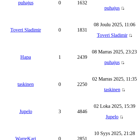
puhajus
0
1632
puhajus
08 Joulu 2025, 11:06
Toveri Sladimir
0
1831
Toveri Sladimir
08 Marras 2025, 23:23
Hapa
1
2439
puhajus
02 Marras 2025, 11:35
taskinen
0
2250
taskinen
02 Loka 2025, 15:39
Jupelo
3
4846
Jupelo
10 Syys 2025, 21:28
WarreKari
0
2851