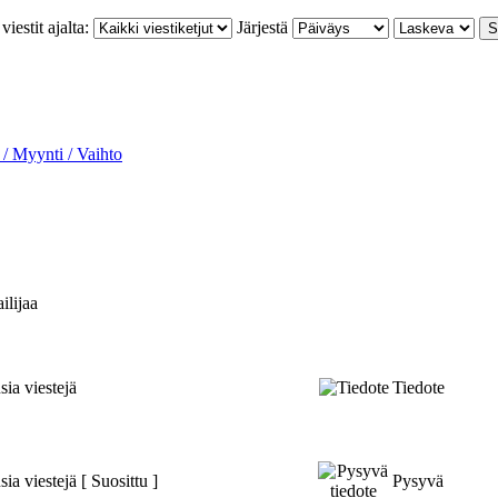
iestit ajalta:
Järjestä
 / Myynti / Vaihto
ilijaa
sia viestejä
Tiedote
sia viestejä [ Suosittu ]
Pysyvä