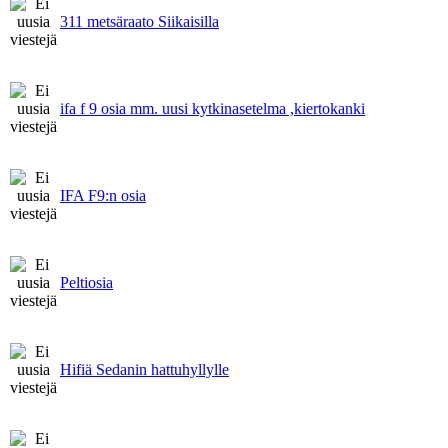
311 metsäraato Siikaisilla
ifa f 9 osia mm. uusi kytkinasetelma ,kiertokanki
IFA F9:n osia
Peltiosia
Hifiä Sedanin hattuhyllylle