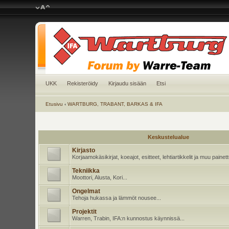
UKK
Rekisteröidy
Kirjaudu sisään
Etsi
Etusivu
‹
WARTBURG, TRABANT, BARKAS & IFA
Keskustelualue
Kirjasto
Korjaamokäsikirjat, koeajot, esitteet, lehtiartikkelit ja muu pain
Tekniikka
Moottori, Alusta, Kori...
Ongelmat
Tehoja hukassa ja lämmöt nousee...
Projektit
Warren, Trabin, IFA:n kunnostus käynnissä...