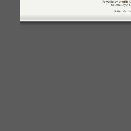
Powered by
phpBB
©
610nm Style by
Käännös, Lu