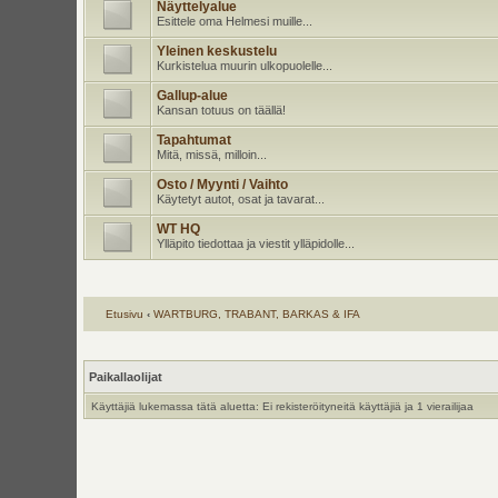
Näyttelyalue
Esittele oma Helmesi muille...
Yleinen keskustelu
Kurkistelua muurin ulkopuolelle...
Gallup-alue
Kansan totuus on täällä!
Tapahtumat
Mitä, missä, milloin...
Osto / Myynti / Vaihto
Käytetyt autot, osat ja tavarat...
WT HQ
Ylläpito tiedottaa ja viestit ylläpidolle...
Etusivu
‹
WARTBURG, TRABANT, BARKAS & IFA
Paikallaolijat
Käyttäjiä lukemassa tätä aluetta: Ei rekisteröityneitä käyttäjiä ja 1 vierailijaa