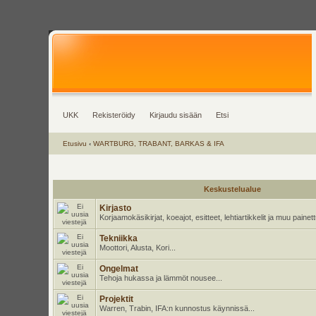
UKK
Rekisteröidy
Kirjaudu sisään
Etsi
Etusivu
‹
WARTBURG, TRABANT, BARKAS & IFA
Keskustelualue
Kirjasto
Korjaamokäsikirjat, koeajot, esitteet, lehtiartikkelit ja muu pain
Tekniikka
Moottori, Alusta, Kori...
Ongelmat
Tehoja hukassa ja lämmöt nousee...
Projektit
Warren, Trabin, IFA:n kunnostus käynnissä...