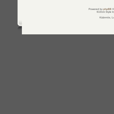
Powered by
phpBB
©
610nm Style by
Käännös, Lu