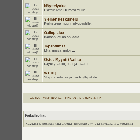
Näyttelyalue
Esittele oma Helmesi muille...
Yleinen keskustelu
Kurkistelua muurin ulkopuolelle...
Gallup-alue
Kansan totuus on täällä!
Tapahtumat
Mitä, missä, milloin...
Osto / Myynti / Vaihto
Käytetyt autot, osat ja tavarat...
WT HQ
Ylläpito tiedottaa ja viestit ylläpidolle...
Etusivu
‹
WARTBURG, TRABANT, BARKAS & IFA
Paikallaolijat
Käyttäjiä lukemassa tätä aluetta: Ei rekisteröityneitä käyttäjiä ja 1 vierailijaa