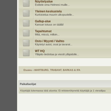
Näyttelyalue
Esittele oma Helmesi muille...
Yleinen keskustelu
Kurkistelua muurin ulkopuolelle...
Gallup-alue
Kansan totuus on täällä!
Tapahtumat
Mitä, missä, milloin...
Osto / Myynti / Vaihto
Käytetyt autot, osat ja tavarat...
WT HQ
Ylläpito tiedottaa ja viestit ylläpidolle...
Etusivu
‹
WARTBURG, TRABANT, BARKAS & IFA
Paikallaolijat
Käyttäjiä lukemassa tätä aluetta: Ei rekisteröityneitä käyttäjiä ja 1 vierailijaa