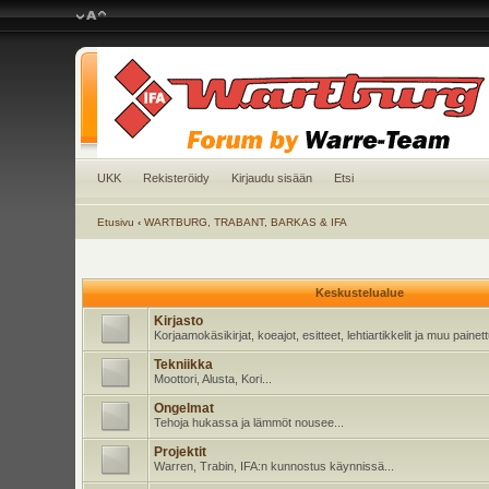
UKK
Rekisteröidy
Kirjaudu sisään
Etsi
Etusivu
‹
WARTBURG, TRABANT, BARKAS & IFA
Keskustelualue
Kirjasto
Korjaamokäsikirjat, koeajot, esitteet, lehtiartikkelit ja muu pain
Tekniikka
Moottori, Alusta, Kori...
Ongelmat
Tehoja hukassa ja lämmöt nousee...
Projektit
Warren, Trabin, IFA:n kunnostus käynnissä...