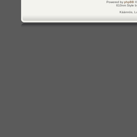
Powered by
phpBB
©
610nm Style by
Käännös, Lu