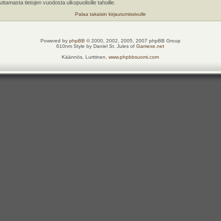
tamasta tietojen vuodosta ulkopuolisille tahoille.
Palaa takaisin kirjautumissivulle
Powered by
phpBB
© 2000, 2002, 2005, 2007 phpBB Group
610nm Style by Daniel St. Jules of
Gamexe.net
Käännös, Lurttinen,
www.phpbbsuomi.com