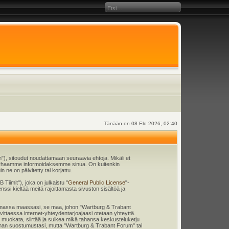
Tänään on 08 Elo 2026, 02:40
), sitoudut noudattamaan seuraavia ehtoja. Mikäli et
 parhaamme informoidaksemme sinua. On kuitenkin
ne on päivitetty tai korjattu.
iimit"), joka on julkaistu "
General Public License
"-
nssi kieltää meitä rajoittamasta sivuston sisältöä ja
en omassa maassasi, se maa, johon "Wartburg & Trabant
tarvittaessa internet-yhteydentarjoajaasi otetaan yhteyttä.
 muokata, siirtää ja sulkea mikä tahansa keskusteluketju
e ilman suostumustasi, mutta "Wartburg & Trabant Forum" tai