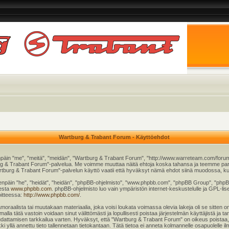
Wartburg & Trabant Forum - Käyttöehdot
päin "me", "meitä", "meidän", "Wartburg & Trabant Forum", "http://www.warreteam.com/forum"
rtburg & Trabant Forum"-palvelua. Me voimme muuttaa näitä ehtoja koska tahansa ja teemme
tburg & Trabant Forum"-palvelun käyttö vaatii että hyväksyt nämä ehdot siinä muodossa, kuin 
äin "he", "heidät", "heidän", "phpBB-ohjelmisto", "www.phpbb.com", "phpBB Group", "phpBB T
eesta
www.phpbb.com
. phpBB-ohjelmisto luo vain ympäristön internet-keskustelulle ja GPL-lise
oitteessa:
http://www.phpbb.com/
.
moraalista tai muutakaan materiaalia, joka voisi loukata voimassa olevia lakeja oli se sitt
imalla tätä vastoin voidaan sinut välittömästi ja lopullisesti poistaa järjestelmän käyttäjistä ja 
oudattamisen tarkkailua varten. Hyväksyt, että "Wartburg & Trabant Forum" on oikeus poistaa,
kki yllä annettu tieto tallennetaan tietokantaan. Tätä tietoa ei anneta kolmannelle osapuolell