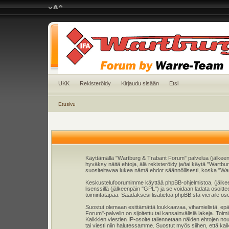
UKK
Rekisteröidy
Kirjaudu sisään
Etsi
Etusivu
Käyttämällä "Wartburg & Trabant Forum" palvelua (jälkeen
hyväksy näitä ehtoja, älä rekisteröidy ja/tai käytä "Wa
suositeltavaa lukea nämä ehdot säännöllisesti, koska "War
Keskustelufoorumimme käyttää phpBB-ohjelmistoa, (jälkeenp
lisenssillä (jälkeenpäin "GPL") ja se voidaan ladata osoitt
toimintatapaa. Saadaksesi lisätietoa phpBB:stä vieraile os
Suostut olemaan esittämättä loukkaavaa, vihamielistä, epä
Forum"-palvelin on sijoitettu tai kansainvälisiä lakeja. Toim
Kaikkien viestien IP-osoite tallennetaan näiden ehtojen n
tai viesti niin halutessamme. Suostut myös siihen, että kai