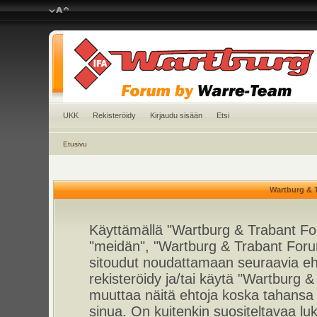
UKK
Rekisteröidy
Kirjaudu sisään
Etsi
Etusivu
Wartburg & 
Käyttämällä "Wartburg & Trabant For
"meidän", "Wartburg & Trabant Foru
sitoudut noudattamaan seuraavia ehto
rekisteröidy ja/tai käytä "Wartburg
muuttaa näitä ehtoja koska tahan
sinua. On kuitenkin suositeltavaa l