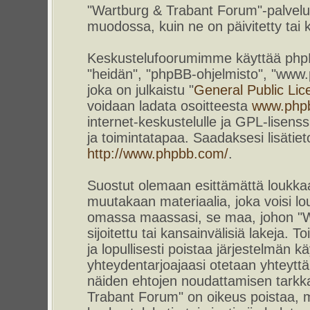
"Wartburg & Trabant Forum"-palvelun
muodossa, kuin ne on päivitetty tai k
Keskustelufoorumimme käyttää phpBB-
"heidän", "phpBB-ohjelmisto", "www
joka on julkaistu "
General Public Lic
voidaan ladata osoitteesta
www.php
internet-keskustelulle ja GPL-lisenss
ja toimintatapaa. Saadaksesi lisätiet
http://www.phpbb.com/
.
Suostut olemaan esittämättä loukkaa
muutakaan materiaalia, joka voisi lou
omassa maassasi, se maa, johon "W
sijoitettu tai kansainvälisiä lakeja. 
ja lopullisesti poistaa järjestelmän kä
yhteydentarjoajaasi otetaan yhteyttä.
näiden ehtojen noudattamisen tarkka
Trabant Forum" on oikeus poistaa, m