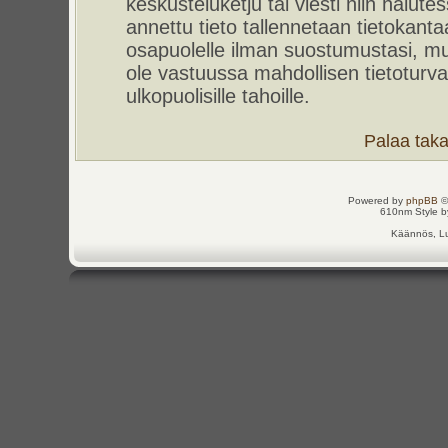
keskusteluketju tai viesti niin halut
annettu tieto tallennetaan tietokant
osapuolelle ilman suostumustasi, m
ole vastuussa mahdollisen tietoturv
ulkopuolisille tahoille.
Palaa takai
Powered by
phpBB
©
610nm Style by
Käännös, Lu