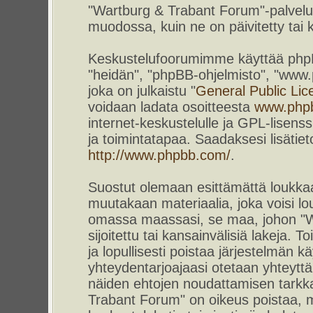
"Wartburg & Trabant Forum"-palvelun
muodossa, kuin ne on päivitetty tai k
Keskustelufoorumimme käyttää phpBB-
"heidän", "phpBB-ohjelmisto", "www
joka on julkaistu "
General Public Lic
voidaan ladata osoitteesta
www.php
internet-keskustelulle ja GPL-lisenss
ja toimintatapaa. Saadaksesi lisätiet
http://www.phpbb.com/
.
Suostut olemaan esittämättä loukkaa
muutakaan materiaalia, joka voisi lou
omassa maassasi, se maa, johon "W
sijoitettu tai kansainvälisiä lakeja. 
ja lopullisesti poistaa järjestelmän kä
yhteydentarjoajaasi otetaan yhteyttä.
näiden ehtojen noudattamisen tarkka
Trabant Forum" on oikeus poistaa, m