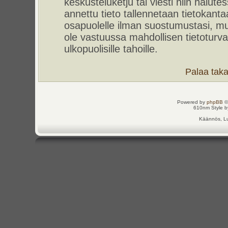
keskusteluketju tai viesti niin halut
annettu tieto tallennetaan tietokant
osapuolelle ilman suostumustasi, m
ole vastuussa mahdollisen tietoturv
ulkopuolisille tahoille.
Palaa takai
Powered by
phpBB
©
610nm Style by
Käännös, Lu