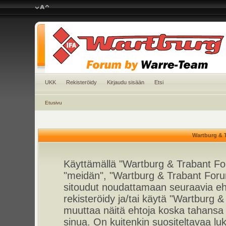
UKK
Rekisteröidy
Kirjaudu sisään
Etsi
Etusivu
Wartburg & 
Käyttämällä "Wartburg & Trabant For
"meidän", "Wartburg & Trabant Foru
sitoudut noudattamaan seuraavia ehto
rekisteröidy ja/tai käytä "Wartburg
muuttaa näitä ehtoja koska tahan
sinua. On kuitenkin suositeltavaa l