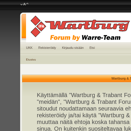
UKK
Rekisteröidy
Kirjaudu sisään
Etsi
Etusivu
Wartburg & 
Käyttämällä "Wartburg & Trabant For
"meidän", "Wartburg & Trabant Foru
sitoudut noudattamaan seuraavia ehto
rekisteröidy ja/tai käytä "Wartburg
muuttaa näitä ehtoja koska tahan
sinua. On kuitenkin suositeltavaa l