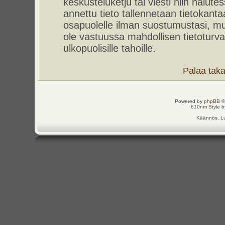
keskusteluketju tai viesti niin halut
annettu tieto tallennetaan tietokant
osapuolelle ilman suostumustasi, m
ole vastuussa mahdollisen tietoturv
ulkopuolisille tahoille.
Palaa takai
Powered by
phpBB
©
610nm Style by
Käännös, Lu