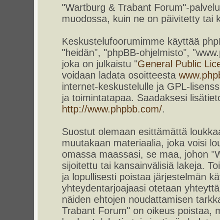
"Wartburg & Trabant Forum"-palvelun
muodossa, kuin ne on päivitetty tai k
Keskustelufoorumimme käyttää phpBB-
"heidän", "phpBB-ohjelmisto", "www
joka on julkaistu "
General Public Lic
voidaan ladata osoitteesta
www.php
internet-keskustelulle ja GPL-lisenss
ja toimintatapaa. Saadaksesi lisätiet
http://www.phpbb.com/
.
Suostut olemaan esittämättä loukkaa
muutakaan materiaalia, joka voisi lou
omassa maassasi, se maa, johon "W
sijoitettu tai kansainvälisiä lakeja. 
ja lopullisesti poistaa järjestelmän kä
yhteydentarjoajaasi otetaan yhteyttä.
näiden ehtojen noudattamisen tarkka
Trabant Forum" on oikeus poistaa, m