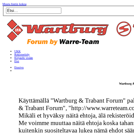
Muuta fontin kokoa
UKK
Rekisteröidy
Kirjaudu sisään
Etsi
Etusivu
Wartburg &
Käyttämällä "Wartburg & Trabant Forum" pal
& Trabant Forum", "http://www.warreteam.co
Mikäli et hyväksy näitä ehtoja, älä rekisterö
Me voimme muuttaa näitä ehtoja koska taha
kuitenkin suositeltavaa lukea nämä ehdot sä