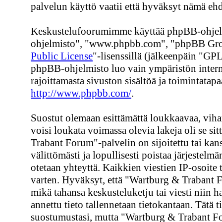
palvelun käyttö vaatii että hyväksyt nämä ehd
Keskustelufoorumimme käyttää phpBB-ohjelmi
ohjelmisto", "www.phpbb.com", "phpBB Group
Public License
"-lisenssillä (jälkeenpäin "GPL
phpBB-ohjelmisto luo vain ympäristön interne
rajoittamasta sivuston sisältöä ja toimintatapa
http://www.phpbb.com/
.
Suostut olemaan esittämättä loukkaavaa, viham
voisi loukata voimassa olevia lakeja oli se s
Trabant Forum"-palvelin on sijoitettu tai kans
välittömästi ja lopullisesti poistaa järjestelmä
otetaan yhteyttä. Kaikkien viestien IP-osoite
varten. Hyväksyt, että "Wartburg & Trabant F
mikä tahansa keskusteluketju tai viesti niin h
annettu tieto tallennetaan tietokantaan. Tätä 
suostumustasi, mutta "Wartburg & Trabant Fo