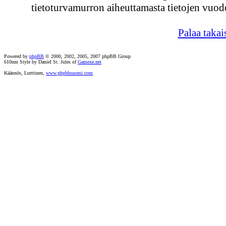
tietoturvamurron aiheuttamasta tietojen vuodo
Palaa takai
Powered by
phpBB
© 2000, 2002, 2005, 2007 phpBB Group
610nm Style by Daniel St. Jules of
Gamexe.net
Käännös, Lurttinen,
www.phpbbsuomi.com