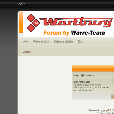
UKK
Rekisteröidy
Kirjaudu sisään
Etsi
Etusivu
Käyttäjätunnus:
Sähköposti:
Tämän täytyy olla sama
sähköpostiosoite, jonka annoit
rekisteröityessäsi.
Powered by
phpBB
©
610nm Style by