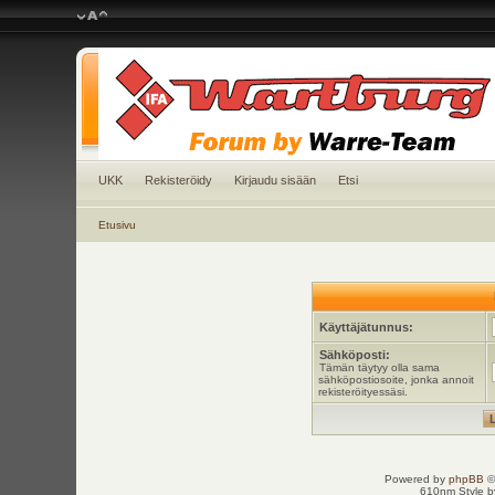
UKK
Rekisteröidy
Kirjaudu sisään
Etsi
Etusivu
Käyttäjätunnus:
Sähköposti:
Tämän täytyy olla sama
sähköpostiosoite, jonka annoit
rekisteröityessäsi.
Powered by
phpBB
©
610nm Style by