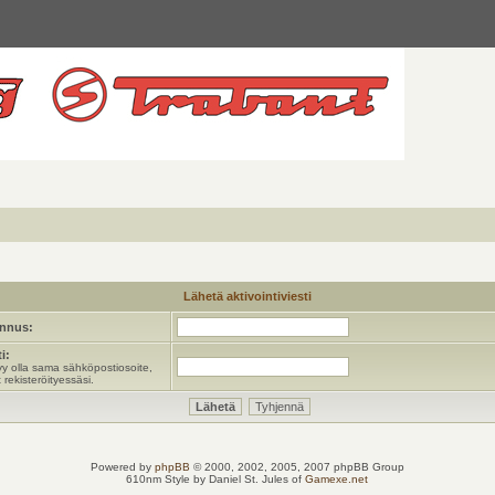
Lähetä aktivointiviesti
unnus:
i:
y olla sama sähköpostiosoite,
 rekisteröityessäsi.
Powered by
phpBB
© 2000, 2002, 2005, 2007 phpBB Group
610nm Style by Daniel St. Jules of
Gamexe.net