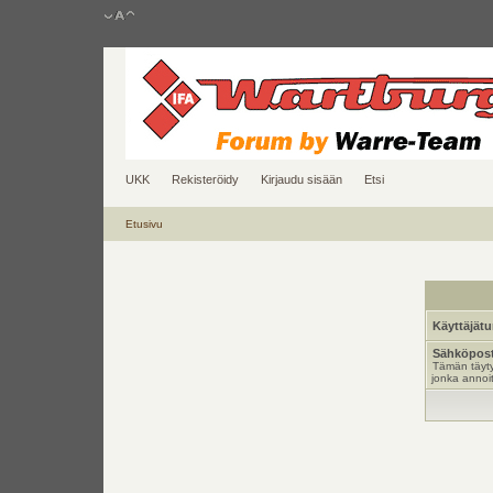
UKK
Rekisteröidy
Kirjaudu sisään
Etsi
Etusivu
Käyttäjät
Sähköpost
Tämän täyty
jonka annoit