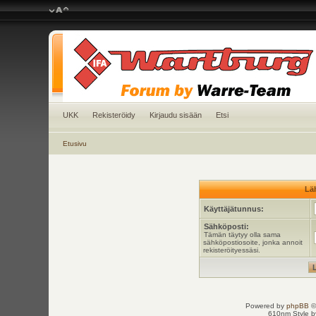
UKK
Rekisteröidy
Kirjaudu sisään
Etsi
Etusivu
Läh
Käyttäjätunnus:
Sähköposti:
Tämän täytyy olla sama
sähköpostiosoite, jonka annoit
rekisteröityessäsi.
Powered by
phpBB
©
610nm Style by