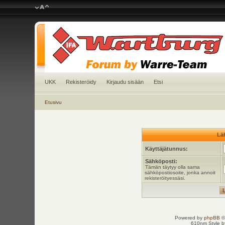
UKK
Rekisteröidy
Kirjaudu sisään
Etsi
Etusivu
Läh
Käyttäjätunnus:
Sähköposti:
Tämän täytyy olla sama
sähköpostiosoite, jonka annoit
rekisteröityessäsi.
Powered by
phpBB
©
610nm Style by