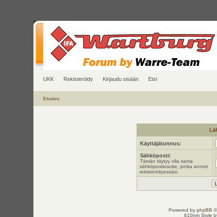
UKK
Rekisteröidy
Kirjaudu sisään
Etsi
Etusivu
Läh
Käyttäjätunnus:
Sähköposti:
Tämän täytyy olla sama
sähköpostiosoite, jonka annoit
rekisteröityessäsi.
Powered by
phpBB
©
610nm Style by