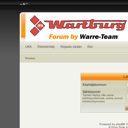
UKK
Rekisteröidy
Kirjaudu sisään
Etsi
Etusivu
Läh
Käyttäjätunnus:
Sähköposti:
Tämän täytyy olla sama
sähköpostiosoite, jonka annoit
rekisteröityessäsi.
Powered by
phpBB
©
610nm Style by