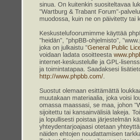
sinua. On kuitenkin suositeltavaa l
"Wartburg & Trabant Forum"-palvelun
muodossa, kuin ne on päivitetty tai k
Keskustelufoorumimme käyttää phpBB-
"heidän", "phpBB-ohjelmisto", "www
joka on julkaistu "
General Public Lic
voidaan ladata osoitteesta
www.php
internet-keskustelulle ja GPL-lisenss
ja toimintatapaa. Saadaksesi lisätiet
http://www.phpbb.com/
.
Suostut olemaan esittämättä loukkaa
muutakaan materiaalia, joka voisi lou
omassa maassasi, se maa, johon "W
sijoitettu tai kansainvälisiä lakeja. 
ja lopullisesti poistaa järjestelmän kä
yhteydentarjoajaasi otetaan yhteyttä.
näiden ehtojen noudattamisen tarkka