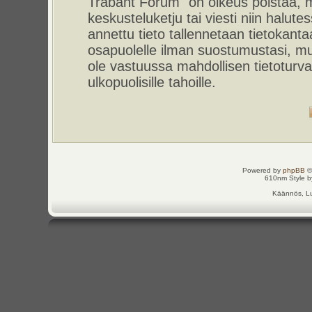
Trabant Forum" on oikeus poistaa, m
keskusteluketju tai viesti niin halut
annettu tieto tallennetaan tietokant
osapuolelle ilman suostumustasi, m
ole vastuussa mahdollisen tietoturv
ulkopuolisille tahoille.
Powered by
phpBB
©
610nm Style by
Käännös, Lu