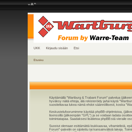
UKK
Kirjaudu sisään
Etsi
Etusivu
Käyttämällä "Wartburg & Trabant Forum" palvelua (jälkeen
hyväksy näitä ehtoja, älä rekisteröidy ja/tai käytä "Wa
suositeltavaa lukea nämä ehdot säännöllisesti, koska "War
Keskustelufoorumimme käyttää phpBB-ohjelmistoa, (jälkeenp
lisenssillä (jälkeenpäin "GPL") ja se voidaan ladata osoitt
toimintatapaa. Saadaksesi lisätietoa phpBB:stä vieraile os
Suostut olemaan esittämättä loukkaavaa, vihamielistä, epä
Forum"-palvelin on sijoitettu tai kansainvälisiä lakeja. Toim