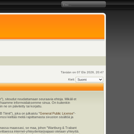
Tänään on 07 Elo 2026, 20:47
Kieli:
), sitoudut noudattamaan seuraavia ehtoja. Mikäli et
 parhaamme informoidaksemme sinua. On kuitenkin
ne on päivitetty tai korjattu.
iimit"), joka on julkaistu "
General Public License
"-
nssi kieltää meitä rajoittamasta sivuston sisältöä ja
en omassa maassasi, se maa, johon "Wartburg & Trabant
tarvittaessa internet-yhteydentarjoajaasi otetaan yhteyttä.