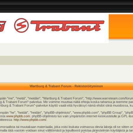
Wartburg & Trabant Forum - Rekisteröityminen
päin "me", "meitä", "meidän", "Wartburg & Trabant Forum", "http://www.warreteam.com/forum"
rtburg & Trabant Forum"-palvelua. Me voimme muuttaa näitä ehtoja koska tahansa ja teemme
tburg & Trabant Forum"-palvelun käyttö vaatii että hyväksyt nämä ehdot siinä muodossa, kuin 
äin "he", "heidät", "heidän", "phpBB-ohjelmisto", "www.phpbb.com", "phpBB Group", "phpBB T
eesta
www.phpbb.com
. phpBB-ohjelmisto luo vain ympäristön internet-keskustelulle ja GPL-lise
oitteessa:
http://www.phpbb.com/
.
moraalista tai muutakaan materiaalia, joka voisi loukata voimassa olevia lakeja oli se sitt
imalla tätä vastoin voidaan sinut välittömästi ja lopullisesti poistaa järjestelmän käyttäjistä ja 