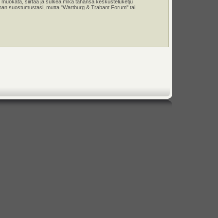
 muokata, siirtää ja sulkea mikä tahansa keskusteluketju
e ilman suostumustasi, mutta "Wartburg & Trabant Forum" tai