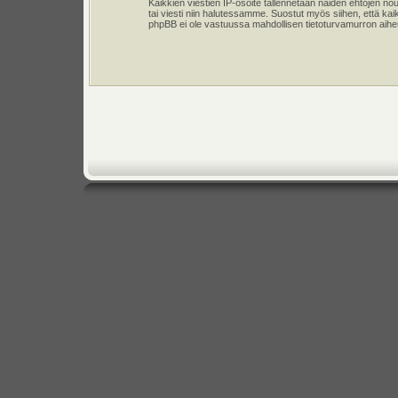
Kaikkien viestien IP-osoite tallennetaan näiden ehtojen n
tai viesti niin halutessamme. Suostut myös siihen, että kai
phpBB ei ole vastuussa mahdollisen tietoturvamurron aiheut