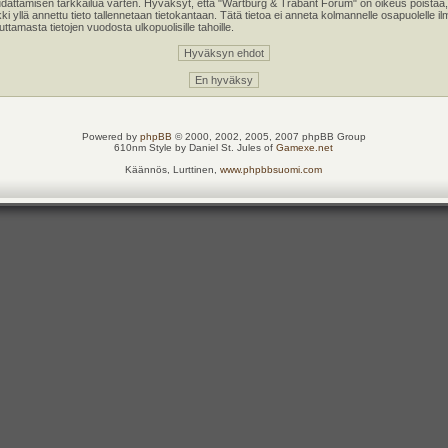
oudattamisen tarkkailua varten. Hyväksyt, että "Wartburg & Trabant Forum" on oikeus poistaa,
kki yllä annettu tieto tallennetaan tietokantaan. Tätä tietoa ei anneta kolmannelle osapuolell
tamasta tietojen vuodosta ulkopuolisille tahoille.
Powered by
phpBB
© 2000, 2002, 2005, 2007 phpBB Group
610nm Style by Daniel St. Jules of
Gamexe.net
Käännös, Lurttinen,
www.phpbbsuomi.com