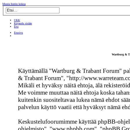
Muuta fontin kokoa
UKK
Kirjaudu sisään
Etsi
Etusivu
Wartburg & Tr
Käyttämällä "Wartburg & Trabant Forum" pal
& Trabant Forum", "http://www.warreteam.co
Mikäli et hyväksy näitä ehtoja, älä rekisterö
Me voimme muuttaa näitä ehtoja koska taha
kuitenkin suositeltavaa lukea nämä ehdot sä
palvelun käyttö vaatii että hyväksyt nämä ehd
Keskustelufoorumimme käyttää phpBB-ohjelmi
ohjelmisto", "www.phpbb.com", "phpBB Group