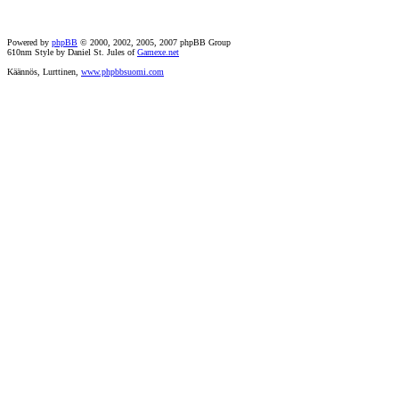
Powered by
phpBB
© 2000, 2002, 2005, 2007 phpBB Group
610nm Style by Daniel St. Jules of
Gamexe.net
Käännös, Lurttinen,
www.phpbbsuomi.com