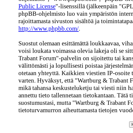
Public License
"-lisenssillä (jälkeenpäin "GPL
phpBB-ohjelmisto luo vain ympäristön interne
rajoittamasta sivuston sisältöä ja toimintatapa
http://www.phpbb.com/
.
Suostut olemaan esittämättä loukkaavaa, viham
voisi loukata voimassa olevia lakeja oli se s
Trabant Forum"-palvelin on sijoitettu tai kans
välittömästi ja lopullisesti poistaa järjestelmä
otetaan yhteyttä. Kaikkien viestien IP-osoite
varten. Hyväksyt, että "Wartburg & Trabant F
mikä tahansa keskusteluketju tai viesti niin h
annettu tieto tallennetaan tietokantaan. Tätä 
suostumustasi, mutta "Wartburg & Trabant Fo
tietoturvamurron aiheuttamasta tietojen vuodo