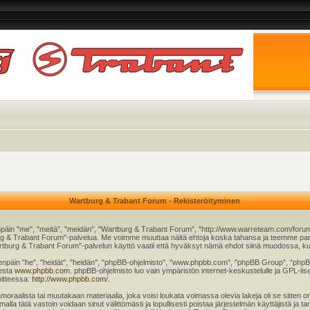
Wartburg & Trabant Forum - Rekisteröityminen
päin "me", "meitä", "meidän", "Wartburg & Trabant Forum", "http://www.warreteam.com/forum"
rtburg & Trabant Forum"-palvelua. Me voimme muuttaa näitä ehtoja koska tahansa ja teemme
tburg & Trabant Forum"-palvelun käyttö vaatii että hyväksyt nämä ehdot siinä muodossa, kuin 
äin "he", "heidät", "heidän", "phpBB-ohjelmisto", "www.phpbb.com", "phpBB Group", "phpBB T
eesta
www.phpbb.com
. phpBB-ohjelmisto luo vain ympäristön internet-keskustelulle ja GPL-lise
oitteessa:
http://www.phpbb.com/
.
moraalista tai muutakaan materiaalia, joka voisi loukata voimassa olevia lakeja oli se sitt
imalla tätä vastoin voidaan sinut välittömästi ja lopullisesti poistaa järjestelmän käyttäjistä ja 