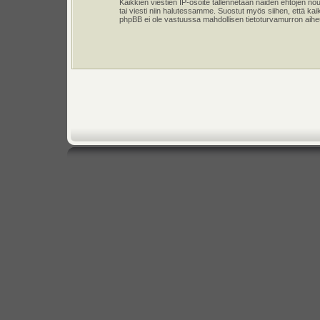
Kaikkien viestien IP-osoite tallennetaan näiden ehtojen n
tai viesti niin halutessamme. Suostut myös siihen, että kai
phpBB ei ole vastuussa mahdollisen tietoturvamurron aiheut