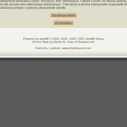
oudattamisen tarkkailua varten. Hyväksyt, että "Wartburg & Trabant Forum" on oikeus poistaa,
kki yllä annettu tieto tallennetaan tietokantaan. Tätä tietoa ei anneta kolmannelle osapuolell
tamasta tietojen vuodosta ulkopuolisille tahoille.
Powered by
phpBB
© 2000, 2002, 2005, 2007 phpBB Group
610nm Style by Daniel St. Jules of
Gamexe.net
Käännös, Lurttinen,
www.phpbbsuomi.com