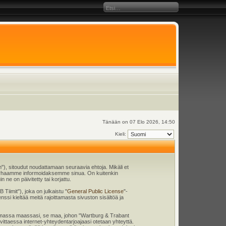
Tänään on 07 Elo 2026, 14:50
Kieli:
), sitoudut noudattamaan seuraavia ehtoja. Mikäli et
 parhaamme informoidaksemme sinua. On kuitenkin
ne on päivitetty tai korjattu.
iimit"), joka on julkaistu "
General Public License
"-
nssi kieltää meitä rajoittamasta sivuston sisältöä ja
en omassa maassasi, se maa, johon "Wartburg & Trabant
tarvittaessa internet-yhteydentarjoajaasi otetaan yhteyttä.