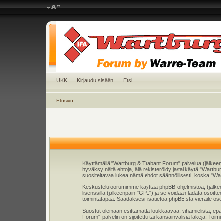
UKK
Kirjaudu sisään
Etsi
Etusivu
Käyttämällä "Wartburg & Trabant Forum" palvelua (jälkeen
hyväksy näitä ehtoja, älä rekisteröidy ja/tai käytä "Wa
suositeltavaa lukea nämä ehdot säännöllisesti, koska "War
Keskustelufoorumimme käyttää phpBB-ohjelmistoa, (jälkeenp
lisenssillä (jälkeenpäin "GPL") ja se voidaan ladata osoitt
toimintatapaa. Saadaksesi lisätietoa phpBB:stä vieraile os
Suostut olemaan esittämättä loukkaavaa, vihamielistä, epä
Forum"-palvelin on sijoitettu tai kansainvälisiä lakeja. Toim