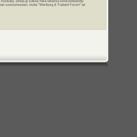
 muokata, siirtää ja sulkea mikä tahansa keskusteluketju
e ilman suostumustasi, mutta "Wartburg & Trabant Forum" tai