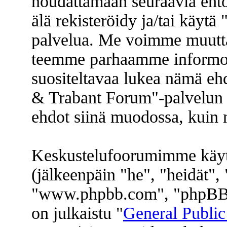
noudattamaan seuraavia ehtoj
älä rekisteröidy ja/tai käyt
palvelua. Me voimme muuttaa
teemme parhaamme informoi
suositeltavaa lukea nämä eh
& Trabant Forum"-palvelun k
ehdot siinä muodossa, kuin ne
Keskustelufoorumimme käyt
(jälkeenpäin "he", "heidät"
"www.phpbb.com", "phpBB 
on julkaistu "
General Public