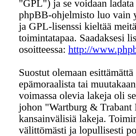
"GPL") ja se voidaan ladata
phpBB-ohjelmisto luo vain y
ja GPL-lisenssi kieltää meitä
toimintatapaa. Saadaksesi li
osoitteessa:
http://www.php
Suostut olemaan esittämättä 
epämoraalista tai muutakaan 
voimassa olevia lakeja oli s
johon "Wartburg & Trabant F
kansainvälisiä lakeja. Toimi
välittömästi ja lopullisesti p