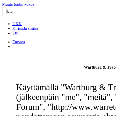
Muuta fontin kokoa
UKK
Kirjaudu sisään
Etsi
Etusivu
Wartburg & Traba
Käyttämällä "Wartburg & Tr
(jälkeenpäin "me", "meitä",
Forum", "http://www.warret