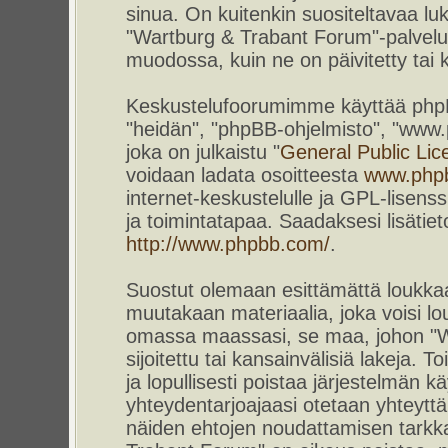
sinua. On kuitenkin suositeltavaa l
"Wartburg & Trabant Forum"-palvelun
muodossa, kuin ne on päivitetty tai k
Keskustelufoorumimme käyttää phpBB-
"heidän", "phpBB-ohjelmisto", "www
joka on julkaistu "
General Public Lic
voidaan ladata osoitteesta
www.php
internet-keskustelulle ja GPL-lisenss
ja toimintatapaa. Saadaksesi lisätiet
http://www.phpbb.com/
.
Suostut olemaan esittämättä loukkaa
muutakaan materiaalia, joka voisi lou
omassa maassasi, se maa, johon "W
sijoitettu tai kansainvälisiä lakeja. 
ja lopullisesti poistaa järjestelmän kä
yhteydentarjoajaasi otetaan yhteyttä.
näiden ehtojen noudattamisen tarkka