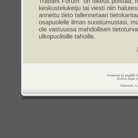
Trabant Forum" on oikeus poistaa, m
keskusteluketju tai viesti niin halut
annettu tieto tallennetaan tietokant
osapuolelle ilman suostumustasi, m
ole vastuussa mahdollisen tietoturv
ulkopuolisille tahoille.
Powered by
phpBB
©
610nm Style by
Käännös, Lu