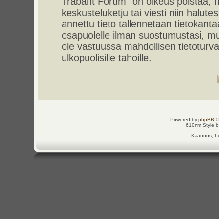
Trabant Forum" on oikeus poistaa, m
keskusteluketju tai viesti niin halut
annettu tieto tallennetaan tietokant
osapuolelle ilman suostumustasi, m
ole vastuussa mahdollisen tietoturv
ulkopuolisille tahoille.
Powered by
phpBB
©
610nm Style by
Käännös, Lu