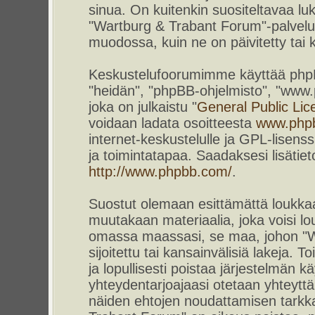
sinua. On kuitenkin suositeltavaa l
"Wartburg & Trabant Forum"-palvelun
muodossa, kuin ne on päivitetty tai k
Keskustelufoorumimme käyttää phpBB-
"heidän", "phpBB-ohjelmisto", "www
joka on julkaistu "
General Public Lic
voidaan ladata osoitteesta
www.php
internet-keskustelulle ja GPL-lisenss
ja toimintatapaa. Saadaksesi lisätiet
http://www.phpbb.com/
.
Suostut olemaan esittämättä loukkaa
muutakaan materiaalia, joka voisi lou
omassa maassasi, se maa, johon "W
sijoitettu tai kansainvälisiä lakeja. 
ja lopullisesti poistaa järjestelmän kä
yhteydentarjoajaasi otetaan yhteyttä.
näiden ehtojen noudattamisen tarkka