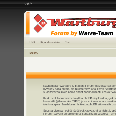
UKK
Kirjaudu sisään
Etsi
Etusivu
Käyttämällä "Wartburg & Trabant Forum" palvelua (jälkeen
hyväksy näitä ehtoja, älä rekisteröidy ja/tai käytä "Wa
suositeltavaa lukea nämä ehdot säännöllisesti, koska "War
Keskustelufoorumimme käyttää phpBB-ohjelmistoa, (jälkeenp
lisenssillä (jälkeenpäin "GPL") ja se voidaan ladata osoitt
toimintatapaa. Saadaksesi lisätietoa phpBB:stä vieraile os
Suostut olemaan esittämättä loukkaavaa, vihamielistä, epä
Forum"-palvelin on sijoitettu tai kansainvälisiä lakeja. Toim