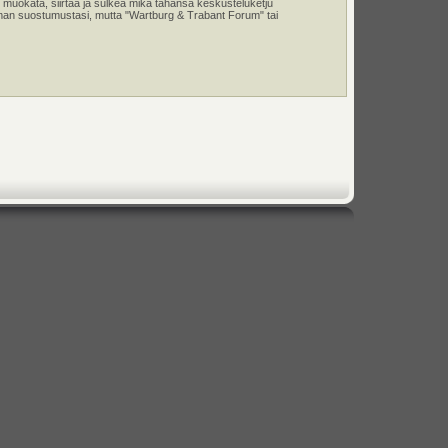
 muokata, siirtää ja sulkea mikä tahansa keskusteluketju
e ilman suostumustasi, mutta "Wartburg & Trabant Forum" tai