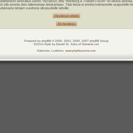
oudattamisen tarkkailua varten. Hyväksyt, että "Wartburg & Trabant Forum" on oikeus poistaa,
kki yllä annettu tieto tallennetaan tietokantaan. Tätä tietoa ei anneta kolmannelle osapuolell
tamasta tietojen vuodosta ulkopuolisille tahoille.
Powered by
phpBB
© 2000, 2002, 2005, 2007 phpBB Group
610nm Style by Daniel St. Jules of
Gamexe.net
Käännös, Lurttinen,
www.phpbbsuomi.com