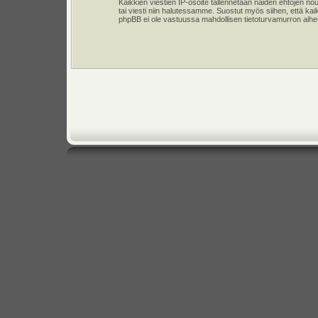
Kaikkien viestien IP-osoite tallennetaan näiden ehtojen n
tai viesti niin halutessamme. Suostut myös siihen, että kai
phpBB ei ole vastuussa mahdollisen tietoturvamurron aiheut