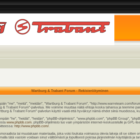
Wartburg & Trabant Forum - Rekisteröityminen
päin "me", "meitä", "meidän", "Wartburg & Trabant Forum", "http://www.warreteam.com/forum"
rtburg & Trabant Forum"-palvelua. Me voimme muuttaa näitä ehtoja koska tahansa ja teemme
tburg & Trabant Forum"-palvelun käyttö vaatii että hyväksyt nämä ehdot siinä muodossa, kuin 
äin "he", "heidät", "heidän", "phpBB-ohjelmisto", "www.phpbb.com", "phpBB Group", "phpBB T
eesta
www.phpbb.com
. phpBB-ohjelmisto luo vain ympäristön internet-keskustelulle ja GPL-lise
oitteessa:
http://www.phpbb.com/
.
moraalista tai muutakaan materiaalia, joka voisi loukata voimassa olevia lakeja oli se sitt
imalla tätä vastoin voidaan sinut välittömästi ja lopullisesti poistaa järjestelmän käyttäjistä ja 