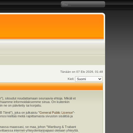
Tänään on 07 Elo 2026, 01:48
Kieli:
), sitoudut noudattamaan seuraavia ehtoja. Mikäli et
 parhaamme informoidaksemme sinua. On kuitenkin
ne on päivitetty tai korjattu.
iimit"), joka on julkaistu "
General Public License
"-
nssi kieltää meitä rajoittamasta sivuston sisältöä ja
en omassa maassasi, se maa, johon "Wartburg & Trabant
tarvittaessa internet-yhteydentarjoajaasi otetaan yhteyttä.