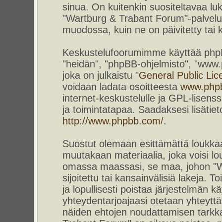
sinua. On kuitenkin suositeltavaa l
"Wartburg & Trabant Forum"-palvelun
muodossa, kuin ne on päivitetty tai k
Keskustelufoorumimme käyttää phpBB-
"heidän", "phpBB-ohjelmisto", "www
joka on julkaistu "
General Public Lic
voidaan ladata osoitteesta
www.php
internet-keskustelulle ja GPL-lisenss
ja toimintatapaa. Saadaksesi lisätiet
http://www.phpbb.com/
.
Suostut olemaan esittämättä loukkaa
muutakaan materiaalia, joka voisi lou
omassa maassasi, se maa, johon "W
sijoitettu tai kansainvälisiä lakeja. 
ja lopullisesti poistaa järjestelmän kä
yhteydentarjoajaasi otetaan yhteyttä.
näiden ehtojen noudattamisen tarkka