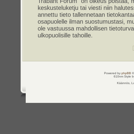
Trabant Forum" on oikeus poistaa, m
keskusteluketju tai viesti niin halut
annettu tieto tallennetaan tietokant
osapuolelle ilman suostumustasi, m
ole vastuussa mahdollisen tietoturv
ulkopuolisille tahoille.
Powered by
phpBB
©
610nm Style by
Käännös, Lu