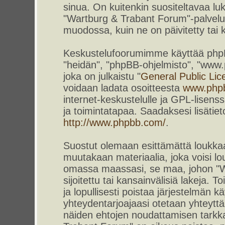
sinua. On kuitenkin suositeltavaa l
"Wartburg & Trabant Forum"-palvelun
muodossa, kuin ne on päivitetty tai k
Keskustelufoorumimme käyttää phpBB-
"heidän", "phpBB-ohjelmisto", "www
joka on julkaistu "
General Public Lic
voidaan ladata osoitteesta
www.php
internet-keskustelulle ja GPL-lisenss
ja toimintatapaa. Saadaksesi lisätiet
http://www.phpbb.com/
.
Suostut olemaan esittämättä loukkaa
muutakaan materiaalia, joka voisi lou
omassa maassasi, se maa, johon "W
sijoitettu tai kansainvälisiä lakeja. 
ja lopullisesti poistaa järjestelmän kä
yhteydentarjoajaasi otetaan yhteyttä.
näiden ehtojen noudattamisen tarkka