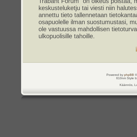
Trabant Forum" on oikeus poistaa, m
keskusteluketju tai viesti niin halut
annettu tieto tallennetaan tietokant
osapuolelle ilman suostumustasi, m
ole vastuussa mahdollisen tietoturv
ulkopuolisille tahoille.
Powered by
phpBB
©
610nm Style by
Käännös, Lu