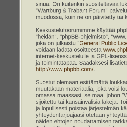
sinua. On kuitenkin suositeltavaa l
"Wartburg & Trabant Forum"-palvelun
muodossa, kuin ne on päivitetty tai k
Keskustelufoorumimme käyttää phpBB-
"heidän", "phpBB-ohjelmisto", "www
joka on julkaistu "
General Public Lic
voidaan ladata osoitteesta
www.php
internet-keskustelulle ja GPL-lisenss
ja toimintatapaa. Saadaksesi lisätiet
http://www.phpbb.com/
.
Suostut olemaan esittämättä loukkaa
muutakaan materiaalia, joka voisi lou
omassa maassasi, se maa, johon "W
sijoitettu tai kansainvälisiä lakeja. 
ja lopullisesti poistaa järjestelmän kä
yhteydentarjoajaasi otetaan yhteyttä.
näiden ehtojen noudattamisen tarkka