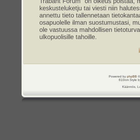
Trabant Forum" on oikeus poistaa, m
keskusteluketju tai viesti niin halut
annettu tieto tallennetaan tietokant
osapuolelle ilman suostumustasi, m
ole vastuussa mahdollisen tietoturv
ulkopuolisille tahoille.
Powered by
phpBB
©
610nm Style by
Käännös, Lu