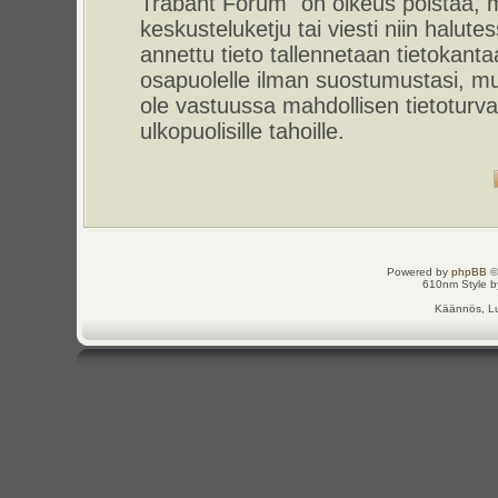
Trabant Forum" on oikeus poistaa, m
keskusteluketju tai viesti niin halut
annettu tieto tallennetaan tietokant
osapuolelle ilman suostumustasi, m
ole vastuussa mahdollisen tietoturv
ulkopuolisille tahoille.
Powered by
phpBB
©
610nm Style by
Käännös, Lu