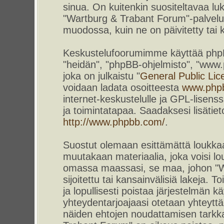
sinua. On kuitenkin suositeltavaa l
"Wartburg & Trabant Forum"-palvelun
muodossa, kuin ne on päivitetty tai k
Keskustelufoorumimme käyttää phpBB-
"heidän", "phpBB-ohjelmisto", "www
joka on julkaistu "
General Public Lic
voidaan ladata osoitteesta
www.php
internet-keskustelulle ja GPL-lisenss
ja toimintatapaa. Saadaksesi lisätiet
http://www.phpbb.com/
.
Suostut olemaan esittämättä loukkaa
muutakaan materiaalia, joka voisi lou
omassa maassasi, se maa, johon "W
sijoitettu tai kansainvälisiä lakeja. 
ja lopullisesti poistaa järjestelmän kä
yhteydentarjoajaasi otetaan yhteyttä.
näiden ehtojen noudattamisen tarkka