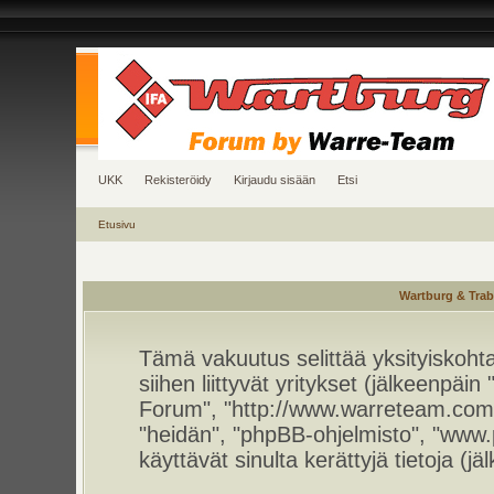
UKK
Rekisteröidy
Kirjaudu sisään
Etsi
Etusivu
Wartburg & Trab
Tämä vakuutus selittää yksityiskoht
siihen liittyvät yritykset (jälkeenpä
Forum", "http://www.warreteam.com/f
"heidän", "phpBB-ohjelmisto", "www
käyttävät sinulta kerättyjä tietoja (jä