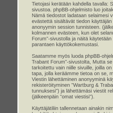
Tietojasi kerätään kahdella tavalla
sivustoa. phpBB-ohjelmisto luo joitaki
Nämä tiedostot ladataan selaimesi vä
evästettä sisältävät tiedon käyttäjän 
anonyymin session tunnisteen. (jälke
kolmannen evästeen, kun olet selann
Forum"-sivustolla ja näitä käytetään 
parantaen käyttökokemustasi.
Saatamme myös luoda phpBB-ohjelmi
Trabant Forum"-sivustolta, Mutta s
tarkoitettu vain niille sivuille, joil
tapa, jolla keräämme tietoa on se, mi
Viestin lähettäminen anonyyminä käyt
rekisteröityminen "Wartburg & Traba
tunnuksesi") ja lähettämäsi viestit r
(jälkeenpäin "omat viestisi").
Käyttäjätiliin tallennetaan ainakin ni