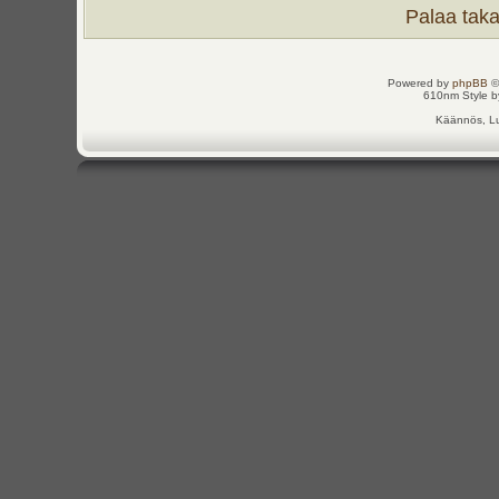
Palaa takai
Powered by
phpBB
©
610nm Style by
Käännös, Lu