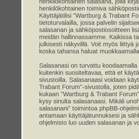
henkilökohtainen salasana, jolla kirj
henkilökohtainen toimiva sähköpostio
Käyttäjätilisi "Wartburg & Trabant F
tietoturvalailla, jossa palvelin sijait
salasanan ja sähköpostiosoitteen lis
meidän hallinnassamme. Kaikissa tap
julkisesti näkyvillä. Voit myös liittyä
koska tahansa haluat muokkaamalla 
Salasanasi on turvattu koodaamalla
kuitenkin suositeltavaa, että et käyt
sivustoilla. Salasanaasi voidaan käyt
Trabant Forum"-sivustolla, joten pid
kukaan "Wartburg & Trabant Forum"-
kysy sinulta salasanaasi. Mikäli uno
salasanani" toimintoa phpBB-ohjelm
antamaan käyttäjätunnuksesi ja sähk
ohjelmisto luo uuden salasanan ja voi