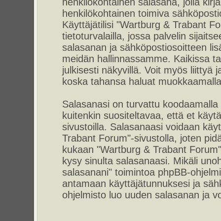
henkilökohtainen salasana, jolla kirj
henkilökohtainen toimiva sähköpostio
Käyttäjätilisi "Wartburg & Trabant F
tietoturvalailla, jossa palvelin sijait
salasanan ja sähköpostiosoitteen lis
meidän hallinnassamme. Kaikissa tap
julkisesti näkyvillä. Voit myös liittyä
koska tahansa haluat muokkaamalla 
Salasanasi on turvattu koodaamalla
kuitenkin suositeltavaa, että et käyt
sivustoilla. Salasanaasi voidaan käyt
Trabant Forum"-sivustolla, joten pid
kukaan "Wartburg & Trabant Forum"-
kysy sinulta salasanaasi. Mikäli uno
salasanani" toimintoa phpBB-ohjelm
antamaan käyttäjätunnuksesi ja sähk
ohjelmisto luo uuden salasanan ja voi