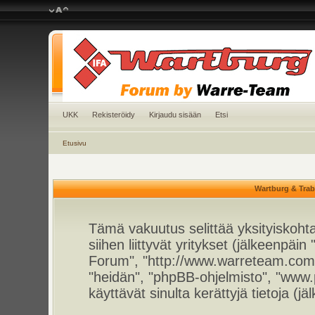
UKK
Rekisteröidy
Kirjaudu sisään
Etsi
Etusivu
Wartburg & Trab
Tämä vakuutus selittää yksityiskoht
siihen liittyvät yritykset (jälkeenpä
Forum", "http://www.warreteam.com/f
"heidän", "phpBB-ohjelmisto", "www
käyttävät sinulta kerättyjä tietoja (jä