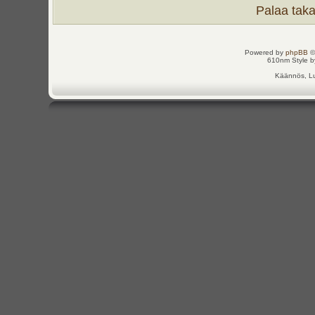
Palaa takai
Powered by
phpBB
©
610nm Style by
Käännös, Lu