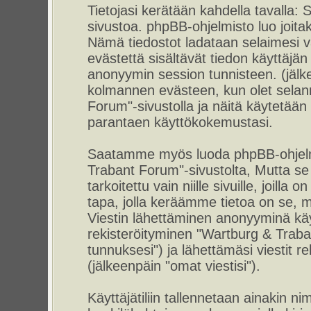
Tietojasi kerätään kahdella tavalla
sivustoa. phpBB-ohjelmisto luo joitaki
Nämä tiedostot ladataan selaimesi vä
evästettä sisältävät tiedon käyttäjän 
anonyymin session tunnisteen. (jälke
kolmannen evästeen, kun olet selann
Forum"-sivustolla ja näitä käytetään 
parantaen käyttökokemustasi.
Saatamme myös luoda phpBB-ohjelmi
Trabant Forum"-sivustolta, Mutta s
tarkoitettu vain niille sivuille, joil
tapa, jolla keräämme tietoa on se, mi
Viestin lähettäminen anonyyminä käyt
rekisteröityminen "Wartburg & Traba
tunnuksesi") ja lähettämäsi viestit r
(jälkeenpäin "omat viestisi").
Käyttäjätiliin tallennetaan ainakin ni