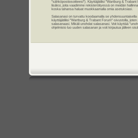
"sähköpostiosoitteesi"). Käyttäjätilisi "Wartburg & Trabant
lisäksi, joita vaadimme rekisteröityessä on meidän hallinnas
koska tahansa haluat muokkaamalla omia asetuksiasi.
Salasanasi on turvattu koodaamalla se yhdensuuntaisella m
käyttäjätiliisi "Wartburg & Trabant Forum"-sivustolla, jo
salasanaasi. Mikäli unohdat salasanasi. Voit käyttää "uno
ohjelmisto luo uuden salasanan ja voit kirjautua jälleen sis