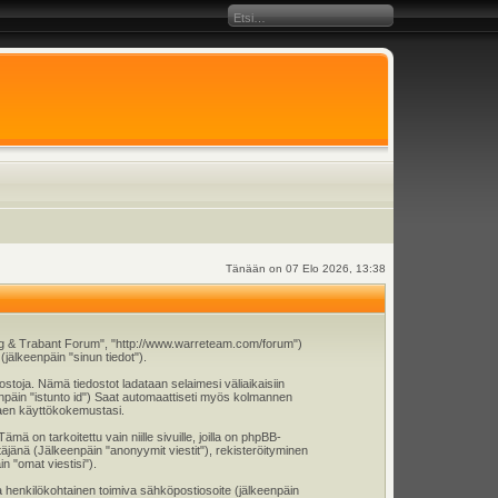
Tänään on 07 Elo 2026, 13:38
burg & Trabant Forum", "http://www.warreteam.com/forum")
jälkeenpäin "sinun tiedot").
ostoja. Nämä tiedostot ladataan selaimesi väliaikaisiin
eenpäin "istunto id") Saat automaattiseti myös kolmannen
ntaen käyttökokemustasi.
n tarkoitettu vain niille sivuille, joilla on phpBB-
täjänä (Jälkeenpäin "anonyymit viestit"), rekisteröityminen
n "omat viestisi").
 ja henkilökohtainen toimiva sähköpostiosoite (jälkeenpäin