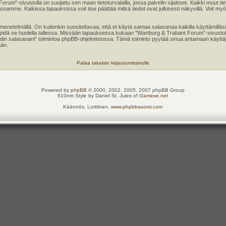
 Forum"-sivustolla on suojattu sen maan tietoturvalailla, jossa palvelin sijaitsee. Kaikki muut 
samme. Kaikissa tapauksissa voit itse päättää mitkä tiedot ovat julkisesti näkyvillä. Voit myös 
enetelmällä. On kuitenkin suositeltavaa, että et käytä samaa salasanaa kaikilla käyttämilläsi
ten pidä se huolella tallessa. Missään tapauksessa kukaan "Wartburg & Trabant Forum"-sivustol
hdin salasanani" toimintoa phpBB-ohjelmistossa. Tämä toiminto pyytää sinua antamaan käyttä
ään.
Palaa takaisin kirjautumissivulle
Powered by
phpBB
© 2000, 2002, 2005, 2007 phpBB Group
610nm Style by Daniel St. Jules of
Gamexe.net
Käännös, Lurttinen,
www.phpbbsuomi.com