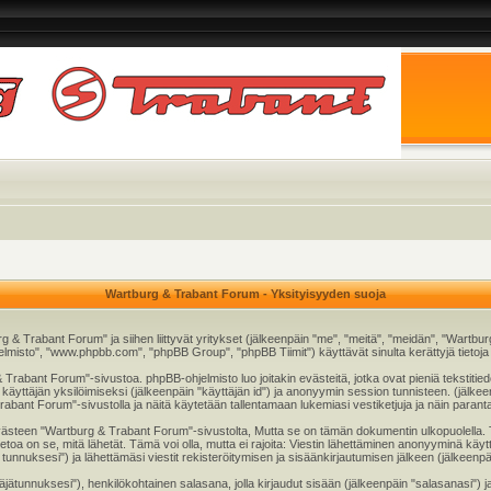
Wartburg & Trabant Forum - Yksityisyyden suoja
rg & Trabant Forum" ja siihen liittyvät yritykset (jälkeenpäin "me", "meitä", "meidän", "Wart
elmisto", "www.phpbb.com", "phpBB Group", "phpBB Tiimit") käyttävät sinulta kerättyjä tietoja (
 Trabant Forum"-sivustoa. phpBB-ohjelmisto luo joitakin evästeitä, jotka ovat pieniä tekstitied
n käyttäjän yksilöimiseksi (jälkeenpäin "käyttäjän id") ja anonyymin session tunnisteen. (jälk
Trabant Forum"-sivustolla ja näitä käytetään tallentamaan lukemiasi vestiketjuja ja näin para
en "Wartburg & Trabant Forum"-sivustolta, Mutta se on tämän dokumentin ulkopuolella. Tämä o
etoa on se, mitä lähetät. Tämä voi olla, mutta ei rajoita: Viestin lähettäminen anonyyminä käyt
nnuksesi") ja lähettämäsi viestit rekisteröitymisen ja sisäänkirjautumisen jälkeen (jälkeenpäi
yttäjätunnuksesi"), henkilökohtainen salasana, jolla kirjaudut sisään (jälkeenpäin "salasanasi")