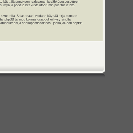
tieto käyttäjätunnuksen, salasanan ja sähköpostiosoitteen
liittyä ja poistua keskustelufoorumin postituslistalta
 sivustoilla. Salasanaasi voidaan käyttää kirjautumaan
ta, phpBB tai muu kolmas osapuoli ei kysy sinulta
jätunnuksesi ja sähköpostiosoitteesi, jonka jälkeen phpBB-