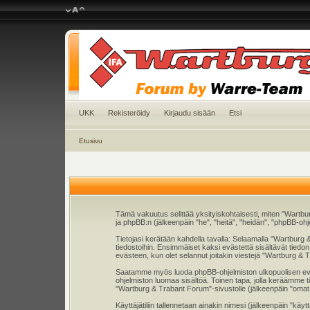
UKK
Rekisteröidy
Kirjaudu sisään
Etsi
Etusivu
Tämä vakuutus selittää yksityiskohtaisesti, miten "Wartbu
ja phpBB:n (jälkeenpäin "he", "heitä", "heidän", "phpBB-ohj
Tietojasi kerätään kahdella tavalla: Selaamalla "Wartburg &
tiedostoihin. Ensimmäiset kaksi evästettä sisältävät tiedo
evästeen, kun olet selannut joitakin viestejä "Wartburg & 
Saatamme myös luoda phpBB-ohjelmiston ulkopuolisen eväste
ohjelmiston luomaa sisältöä. Toinen tapa, jolla keräämme ti
"Wartburg & Trabant Forum"-sivustolle (jälkeenpäin "omat tu
Käyttäjätiliin tallennetaan ainakin nimesi (jälkeenpäin "kä