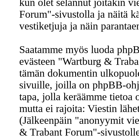
kun olet selannut joitakin v
Forum"-sivustolla ja näitä k
vestiketjuja ja näin paranta
Saatamme myös luoda phpBB
evästeen "Wartburg & Traban
tämän dokumentin ulkopuolel
sivuille, joilla on phpBB-oh
tapa, jolla keräämme tietoa o
mutta ei rajoita: Viestin lä
(Jälkeenpäin "anonyymit vies
& Trabant Forum"-sivustolle