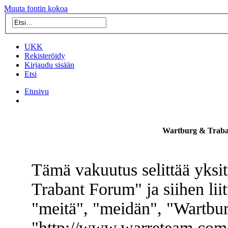
Muuta fontin kokoa
UKK
Rekisteröidy
Kirjaudu sisään
Etsi
Etusivu
Wartburg & Traban
Tämä vakuutus selittää yksi
Trabant Forum" ja siihen lii
"meitä", "meidän", "Wartbu
"http://www.warreteam.com/