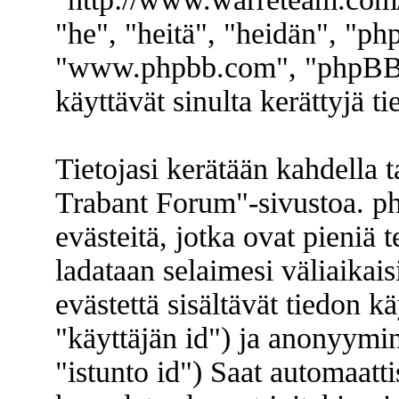
"he", "heitä", "heidän", "p
"www.phpbb.com", "phpBB 
käyttävät sinulta kerättyjä ti
Tietojasi kerätään kahdella 
Trabant Forum"-sivustoa. ph
evästeitä, jotka ovat pieniä 
ladataan selaimesi väliaikai
evästettä sisältävät tiedon k
"käyttäjän id") ja anonyymin
"istunto id") Saat automaat