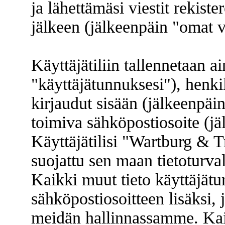
ja lähettämäsi viestit rekist
jälkeen (jälkeenpäin "omat vi
Käyttäjätiliin tallennetaan a
"käyttäjätunnuksesi"), henki
kirjaudut sisään (jälkeenpäi
toimiva sähköpostiosoite (jä
Käyttäjätilisi "Wartburg & 
suojattu sen maan tietoturvala
Kaikki muut tieto käyttäjätu
sähköpostiosoitteen lisäksi,
meidän hallinnassamme. Kaiki