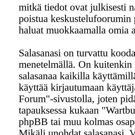
mitkä tiedot ovat julkisesti n
poistua keskustelufoorumin p
haluat muokkaamalla omia as
Salasanasi on turvattu kood
menetelmällä. On kuitenkin s
salasanaa kaikilla käyttämill
käyttää kirjautumaan käyttäj
Forum"-sivustolla, joten pid
tapauksessa kukaan "Wartbu
phpBB tai muu kolmas osapuo
Mikäli unohdat salasanasi. V