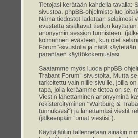
Tietojasi kerätään kahdella tavalla
sivustoa. phpBB-ohjelmisto luo joitaki
Nämä tiedostot ladataan selaimesi vä
evästettä sisältävät tiedon käyttäjän 
anonyymin session tunnisteen. (jälke
kolmannen evästeen, kun olet selann
Forum"-sivustolla ja näitä käytetään 
parantaen käyttökokemustasi.
Saatamme myös luoda phpBB-ohjelmi
Trabant Forum"-sivustolta, Mutta s
tarkoitettu vain niille sivuille, joil
tapa, jolla keräämme tietoa on se, mi
Viestin lähettäminen anonyyminä käyt
rekisteröityminen "Wartburg & Traba
tunnuksesi") ja lähettämäsi viestit r
(jälkeenpäin "omat viestisi").
Käyttäjätiliin tallennetaan ainakin ni