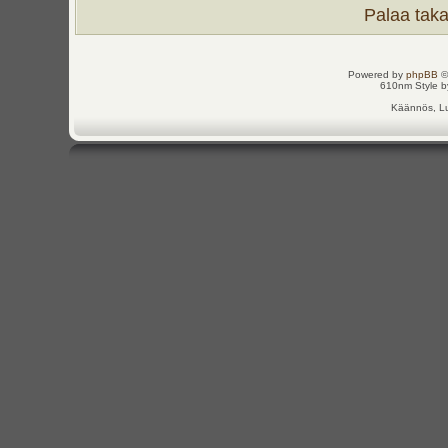
Palaa takai
Powered by
phpBB
©
610nm Style by
Käännös, Lu