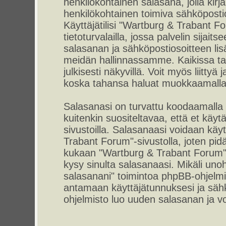
henkilökohtainen salasana, jolla kirj
henkilökohtainen toimiva sähköpostio
Käyttäjätilisi "Wartburg & Trabant F
tietoturvalailla, jossa palvelin sijait
salasanan ja sähköpostiosoitteen lis
meidän hallinnassamme. Kaikissa tap
julkisesti näkyvillä. Voit myös liittyä
koska tahansa haluat muokkaamalla 
Salasanasi on turvattu koodaamalla
kuitenkin suositeltavaa, että et käyt
sivustoilla. Salasanaasi voidaan käyt
Trabant Forum"-sivustolla, joten pid
kukaan "Wartburg & Trabant Forum"-
kysy sinulta salasanaasi. Mikäli uno
salasanani" toimintoa phpBB-ohjelm
antamaan käyttäjätunnuksesi ja sähk
ohjelmisto luo uuden salasanan ja voi