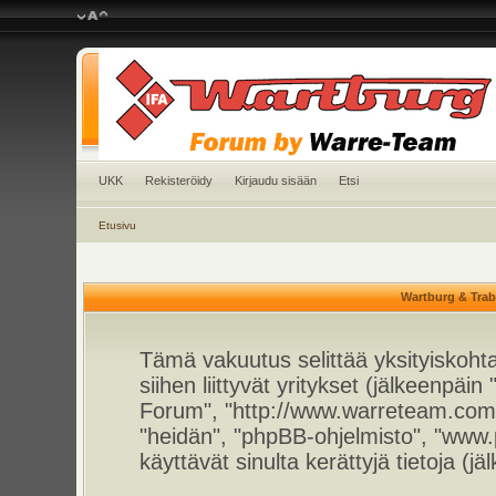
UKK
Rekisteröidy
Kirjaudu sisään
Etsi
Etusivu
Wartburg & Trab
Tämä vakuutus selittää yksityiskoht
siihen liittyvät yritykset (jälkeenpä
Forum", "http://www.warreteam.com/f
"heidän", "phpBB-ohjelmisto", "www
käyttävät sinulta kerättyjä tietoja (jä