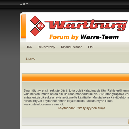
UKK
Rekisteröidy
Kirjaudu sisään
Etsi
Etusivu
Sinun täytyy ensin rekisteröityä, jotta voisit kirjautua sisään. Rekisteröitymi
vain hetken, mutta antaa sinulle lisää mahdollisuuksia. Sivuston ylläpitäjä v
antaa erityisoikeuksia rekisteröityneille käyttäjille. Muista lukea käyttöehtom
siihen liittyvät käytännöt ennen kirjautumista. Muista myös lukea
keskustelufoorumin säännöt.
Käyttöehdot
|
Yksityisyyden suoja