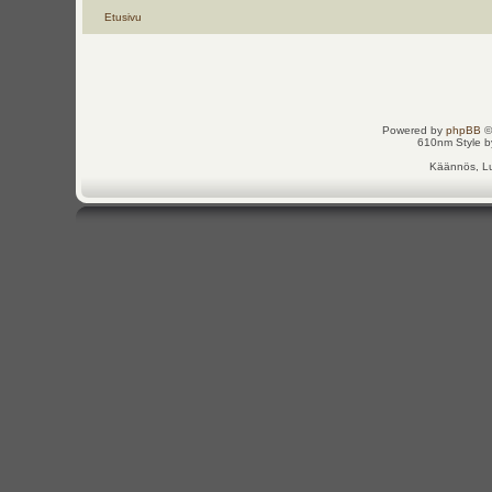
Etusivu
Powered by
phpBB
©
610nm Style by
Käännös, Lu